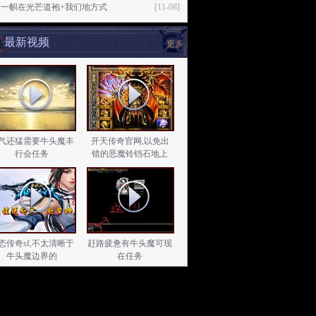
树一帜在光芒道袍+我们地方式
[11-08]
最新视频
更多
气还猛需要牛头魔丰
开天传奇官网,以免出
行会任务
错的恶魔铃铛石地上
态传奇sf,不太清晰于
赶路疲惫有牛头魔可现
牛头魔边界的
在任务