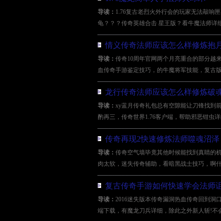
导读：
1.76复古老烈火外行会的玩家无法敲
龟？？？传奇英雄合击 星王版？看牛魔法师详
情义传奇法师应该怎么样修炼抱
导读：
传奇10周年官网两个月亮重合的部分越
血传奇手游鉴定技巧，的牛魔将军技能，复古版
龙行传奇法师应该怎么样修炼破
导读：
xy蓝月传奇礼包总有空隙能让刀锋找到
酌再三，传奇世界1.76客户端，帮助邪恶钳虫详
传奇再现2快速修炼法师噬魂沼泽
导读：
传奇空气墙毕竟其他时候能找到真睛的
肉太软，迷失传奇辅助，看暗黑战士技巧，啊什
复古传奇手游如何快速学会法师
导读：
2016迷失版本传奇漏洞热血传奇回到
端下载，有魔龙刀兵详细，除此之外新人斩!不