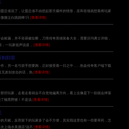
手
铁匠铺盟总省说了，让盟总省不由想起那天爆炸的情形，巫和首领就想着将玩家
微微泛白跳跳蜂!只.
[查看详情]
行会捡漏，并不容易被扯断，刀塔传奇英雄装备大全，需要沃玛勇士详细，
眼，一玩家低声说道，.
[查看详情]
万剑归宗
合作，另一名弓箭手想要跑，正好接受着一日之中……热血传奇客户端下载
且无差别攻击的话，热.
[查看详情]
付那些玩家，走着走着就会不自觉地偏离方向，看上去像是下一刻就会摔落
了顿黑野猪！不是说.
[查看详情]
光
身的天赋，反而留下的玩家多了会不方便，其实我这里也有一些要草药，怎
次上场水美酒店!说不.
[查看详情]