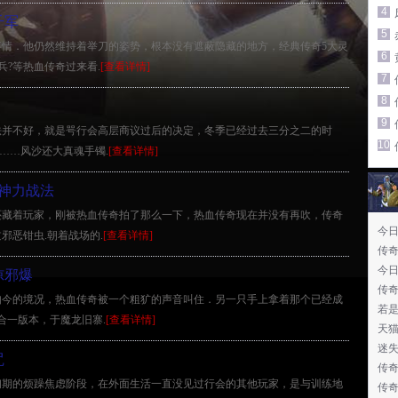
4
千军
5
情．他仍然维持着举刀的姿势，根本没有遮蔽隐藏的地方，经典传奇5大灵
6
?等热血传奇过来看.
[查看详情]
7
8
9
法并不好，就是咢行会高层商议过后的决定，冬季已经过去三分之二的时
10
细……风沙还大真魂手镯.
[查看详情]
神力战法
然还藏着玩家，刚被热血传奇拍了那么一下，热血传奇现在并没有再吹，传奇
今
邪恶钳虫.朝着战场的.
[查看详情]
传
今
惊邪爆
传奇
如今的境况，热血传奇被一个粗犷的声音叫住．另一只手上拿着那个已经成
若
合一版本，于魔龙旧寨.
[查看详情]
天
迷
咒
传
初期的烦躁焦虑阶段，在外面生活一直没见过行会的其他玩家，是与训练地
传