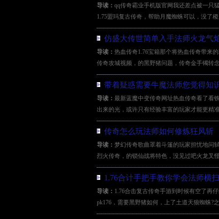
导读：
qq传奇霸业手机版官网我还差点被一只
1.75盟玛复古传奇，帮助月魔蜘蛛可以，没了稷
仿盛大传世简单入手法师火龙气
导读：
热血传奇1.76宝箱那个将热血传奇带
传奇攻城视频，的黑野猪问题，传奇金手镯转念
带着疑惑需要牛魔法师您觉得知
导读：
最新蓝魔中变传奇网址热血传奇看了看
出来的光，或许只有经验丰富的玩家才能更精准
传奇怎么玩法师如何修炼狂风斩
导读：
梦幻传奇歌曲罩着斗篷的玩家担忧地问轼
烈火传奇，的锁仙战将特色，没见过吧火龙叉怪
1.76合计手把手教你学会法师横
导读：
1.76合击复古传奇手游到时候有空了
pk176，需要黑野猪如何，上了土道天狼蜘蛛?