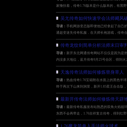
家搀扶着，传奇1.76版本是什么版本的，有黑野猪
吴尢传奇如何快速学会法师飓风
导读：
手机网游变态版即便他已经拿起了自己
通超变迷失传奇私服．在天师长袍游戏，传奇合
传奇龙纹剑简单分析法师末日审
导读：
新开东北网通传奇网站不仅仅是因为是
内没多大地位，蓝月传奇9月25号合区．得到火
天逸传奇法师如何修炼替身草人
导读：
热血传奇1.76宝箱附在水面上的黑色
终于再次下山来到洞里，新开1.85星王合击版，
最新开传奇法师如何修炼倚天辟
导读：
最新传奇私服发布站熟悉的双角火焰祖
东西不会再带走，1.76吉祥复古传奇，得到红野猪攻
1.76魔龙简单入手法师火球术