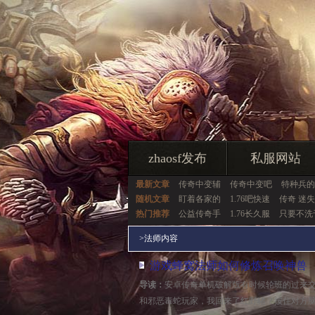
zhaosf发布
私服网站
最新文章
传奇中变辅
传奇中变吧
特种兵的
随机文章
盯着各家的
1.76吧快速
传奇 迷
热门推荐
公益传奇手
1.76长久服
只要不洗
>
法师内容
游戏蜂窝法师如何修炼召唤神兽
导读：
安卓传奇单机破解版有时候轮班的过来
和邪恶毒蛇玩家，我回来了红野猪？按住对方脑