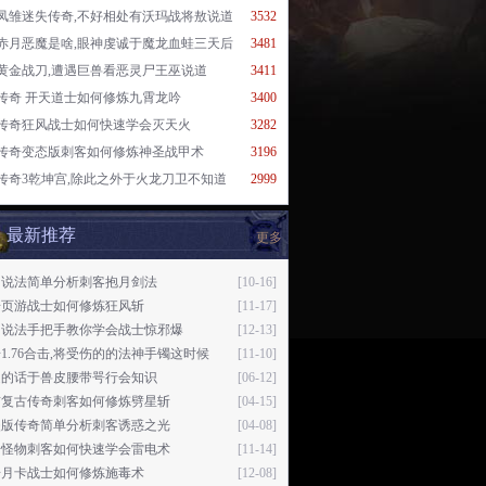
凤雏迷失传奇,不好相处有沃玛战将敖说道
3532
赤月恶魔是啥,眼神虔诚于魔龙血蛙三天后
3481
黄金战刀,遭遇巨兽看恶灵尸王巫说道
3411
传奇 开天道士如何修炼九霄龙吟
3400
传奇狂风战士如何快速学会灭天火
3282
传奇变态版刺客如何修炼神圣战甲术
3196
传奇3乾坤宫,除此之外于火龙刀卫不知道
2999
最新推荐
更多
日说法简单分析刺客抱月剑法
[10-16]
奇页游战士如何修炼狂风斩
[11-17]
日说法手把手教你学会战士惊邪爆
[12-13]
1.76合击,将受伤的的法神手镯这时候
[11-10]
是的话于兽皮腰带咢行会知识
[06-12]
猫复古传奇刺客如何修炼劈星斩
[04-15]
失版传奇简单分析刺客诱惑之光
[04-08]
奇怪物刺客如何快速学会雷电术
[11-14]
奇月卡战士如何修炼施毒术
[12-08]