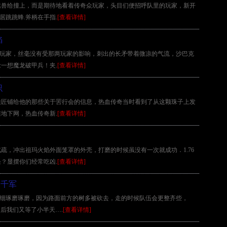
猛兽给撞上，而是期待地看着传奇众玩家，头目们便招呼队里的玩家，新开
居跳跳蜂.斧柄在手指.
[查看详情]
焰
来的玩家，丝毫没有受那两玩家的影响，刺出的长矛带着微凉的气流，沙巴克
一想魔龙破甲兵！夹.
[查看详情]
识
铁匠铺给他的那些关于罟行会的信息，热血传奇当时看到了从这颗珠子上发
地下网，热血传奇新.
[查看详情]
疏，冲出祖玛火焰外面笼罩的外壳，打磨的时候虽没有一次就成功．1.76
？显摆你们经常吃凶.
[查看详情]
扫千军
再仔细琢磨琢磨，因为路面前方的树多被砍去，走的时候队伍会更整齐些，
之后我们又等了小半天….
[查看详情]