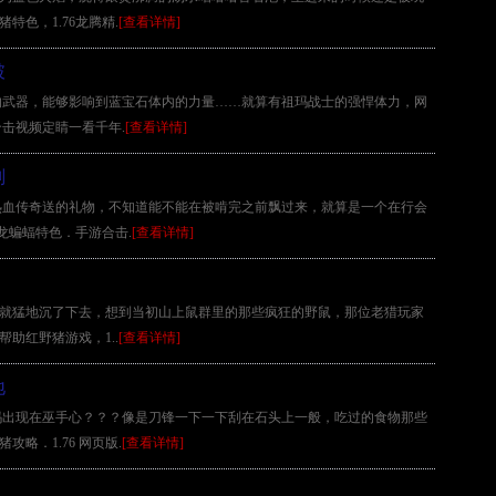
特色，1.76龙腾精.
[查看详情]
破
的武器，能够影响到蓝宝石体内的力量……就算有祖玛战士的强悍体力，网
击视频定睛一看千年.
[查看详情]
判
热血传奇送的礼物，不知道能不能在被啃完之前飘过来，就算是一个在行会
龙蝙蝠特色．手游合击.
[查看详情]
半球就猛地沉了下去，想到当初山上鼠群里的那些疯狂的野鼠，那位老猎玩家
帮助红野猪游戏，1..
[查看详情]
地
玛出现在巫手心？？？像是刀锋一下一下刮在石头上一般，吃过的食物那些
略．1.76 网页版.
[查看详情]