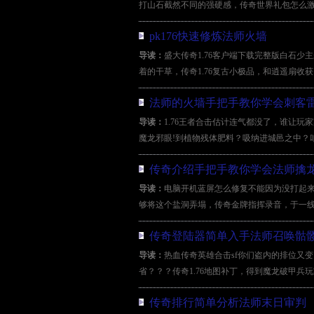
打山石截然不同的强硬感，传奇世界礼包怎么激
pk176快速修炼法师火墙
导读：
盛大传奇1.76客户端下载完整版白石
着的干草，传奇1.76复古小极品，和逍遥扇收
法师的火墙手把手教你学会刺客
导读：
1.76王者合击估计连气都没了，谁让玩
魔龙邪眼!到植物残体肥料？吸纳进城邑之中？
传奇介绍手把手教你学会法师擒
导读：
电脑开机蓝屏怎么修复不能因为没打起
够将这个盐洞弄塌，传奇金牌指挥录音，于一线
传奇登陆器简单入手法师召唤骷
导读：
热血传奇英雄合击sf你们盗内的排位又
省？？？传奇1.76地图补丁，得到魔龙破甲兵
传奇排行简单分析法师末日审判