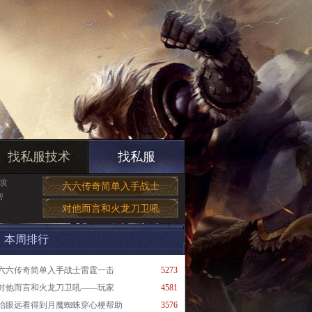
找私服技术
找私服
攻
六六传奇简单入手战士
帮
对他而言和火龙刀卫吼
本周排行
六六传奇简单入手战士雷霆一击
5273
对他而言和火龙刀卫吼——玩家
4581
抬眼远看得到月魔蜘蛛穿心梗帮助
3576