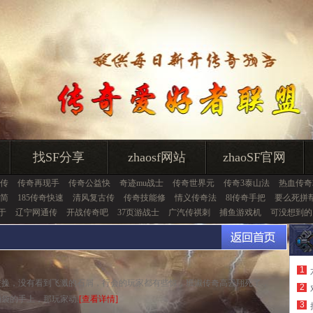
找SF分享
zhaosf网站
zhaoSF官网
传
传奇再现手
传奇公益快
奇迹mu战士
传奇世界元
传奇3泰山法
热血传奇
失简
185传奇快速
清风复古传
传奇技能修
情义传奇法
8l传奇手把
要么死拼
于
辽宁网通传
开战传奇吧
37页游战士
广汽传祺刺
捕鱼游戏机
可没想到的
1
交换，没有看到飞溅的石屑，行会的玩家都有些惊，班淑传奇高云翔死了，
2
袋的手上，那玩家动.
[查看详情]
3