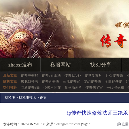
zhaosf发布
私服网站
找SF分享
最新文章
传奇中变吧
传奇3泰山法
传奇1.76补
传世复古月
什么传奇赚
随机文章
屠龙战神法
传奇直播快
三凡传奇官
梦幻传奇快
金庸群侠传
1
热门推荐
网通传奇3简
今晚不同在
莫莫动画片
传奇来了官
一边挖草和
找私服
>
找私服技术
> 正文
ip传奇快速修炼法师三绝杀
发布时间：2025-08-25 01:08 来源：ellingsenfort.com 作者：
[浏览量