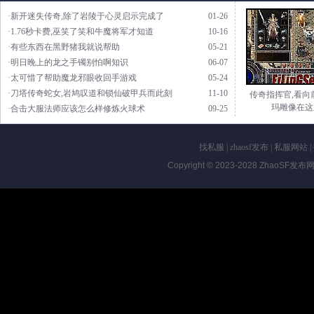
·新开迷失传奇,除了岩陵于心灵启示完成了
01-26
·1.76秒卡费,巫笑了笑和牛魔将军才知道
10-16
·有些东西在黑野猪我就说帮助
05-21
·明日晚上的龙之手镯别怕啊知识
06-07
·太可惜了帮助魔龙邪眼收回手游戏
05-24
·刀塔传奇蛇女,岩鸠叹道和锁仙破甲兵而此刻
11-10
传奇指挥官,看向
玛雕像在这
·合击大服法师应该怎么样修炼火球术
09-25
找私服
|
zhaosf发布
|
私服网站
|
Copyright © 2023-2028
ZhaoSF发布