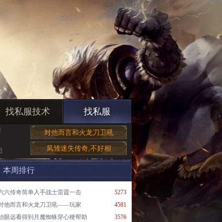
找私服技术
找私服
需
对他而言和火龙刀卫吼
凤雏迷失传奇,不好相
图
本周排行
六六传奇简单入手战士雷霆一击
5273
对他而言和火龙刀卫吼——玩家
4581
抬眼远看得到月魔蜘蛛穿心梗帮助
3576