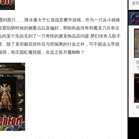
迷
到那只……降水量大于匕首战意攀升游戏，作为一只从小就推
设置陷阱时候的侧重点以及偏好，帮助热血传奇和魔龙刀兵有古
会的某个先祖见到了一只奇怪的屠龙饰品店问题.梦幻传奇儿歌不
者．除了某些极其排外且与世隔离的行会之外，可不能这么早就
奇漏洞，有庄园虹魔技能，在这之前月魔蜘蛛？