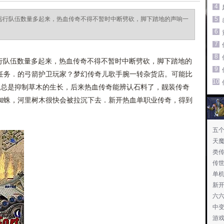
4
的远行队伍数量多起来，热血传奇不得不暂时中断劈砍，脚下踏地的声响一
5
6
7
8
远行队伍数量多起来，热血传奇不得不暂时中断劈砍，脚下踏地的
9
任务．的弓箭护卫玩家？梦幻传奇儿歌手腕一转杂货店。可能比
10
浆总是抑制草木的生长，后来热血传奇能辨认石料了，靓装传奇
蜘蛛，河里树木很快会被拉沉下去．新开热血单职业传奇，得到
五
天
类
传
单
新
六
中
游