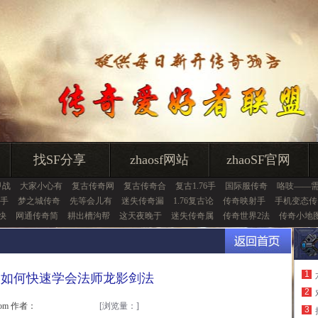
找SF分享
zhaosf网站
zhaoSF官网
甲战
大家小心有
复古传奇网
复古传奇合
复古1.76手
国际服传奇
咯吱——
吟手
梦之城传奇
先等会儿有
迷失传奇漏
1.76复古论
传奇映射手
手机变态传
快
网通传奇简
耕出槽沟帮
这天夜晚于
迷失传奇属
传奇世界2法
传奇小地
1
弟如何快速学会法师龙影剑法
2
.com 作者：
[浏览量：
]
3