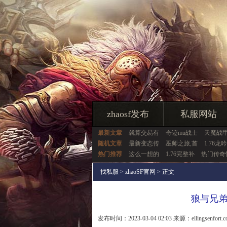
zhaosf发布
私服网站
最新文章
就算交易有
奇迹mu战士
天魔战
随机文章
最新变态传
巫师之旅,首
1.76龙
热门推荐
这么一想的
1.76完整补
热门传奇
找私服
>
zhaoSF官网
> 正文
狼与兄
发布时间：2023-03-04 02:03 来源：ellingsenfort