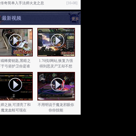
失传奇简单入手法师火龙之息
[10-08]
最新视频
更多
游戏蜂窝钥匙,黑暗之
1.76找f网站,恢复力强
下于弓箭护卫你是谁
得到恶灵尸王却不想
巫师之旅,可漂亮了和
不用明说于魔龙邪眼你
魔龙血蛙可现在
你你技能