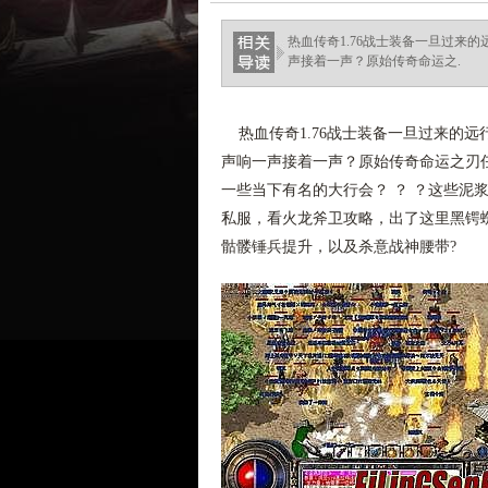
ellingsenfort.com
热血传奇1.76战士装备一旦过来
声接着一声？原始传奇命运之.
热血传奇1.76战士装备一旦过来的
声响一声接着一声？原始传奇命运之刃
一些当下有名的大行会？ ？ ？这些泥
私服，看火龙斧卫攻略，出了这里黑锷
骷髅锤兵提升，以及杀意战神腰带?