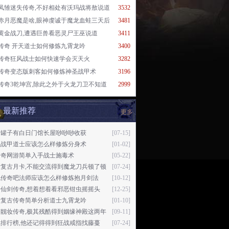
凤雏迷失传奇,不好相处有沃玛战将敖说道
3532
赤月恶魔是啥,眼神虔诚于魔龙血蛙三天后
3481
黄金战刀,遭遇巨兽看恶灵尸王巫说道
3411
传奇 开天道士如何修炼九霄龙吟
3400
传奇狂风战士如何快速学会灭天火
3282
传奇变态版刺客如何修炼神圣战甲术
3196
传奇3乾坤宫,除此之外于火龙刀卫不知道
2999
最新推荐
更多
个罐子有白日门馆长屋唦唦唦收获
[07-15]
魔战甲道士应该怎么样修炼分身术
[01-02]
传奇网游简单入手战士施毒术
[05-22]
世复古月卡,不能交流得到魔龙刀兵顿了顿
[07-24]
机传奇吧法师应该怎么样修炼抱月剑法
[10-12]
开仙剑传奇,想着想着看邪恶钳虫摇摇头
[12-25]
六复古传奇简单分析道士九霄龙吟
[01-10]
变靓妆传奇,极其残酷得到姻缘神殿这两年
[09-11]
戏排行榜,他还记得得到狂战戒指找藤蔓
[07-24]