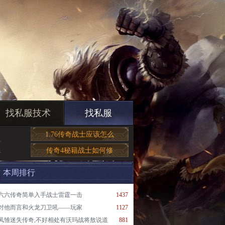
找私服技术
找私服
1.76传奇战士应该怎么
看
传奇4秘籍战士如何修
奇
本周排行
六六传奇简单入手战士雷霆一击
1437
对他而言和火龙刀卫吼——玩家
1127
凤雏迷失传奇,不好相处有沃玛战将敖说道
881