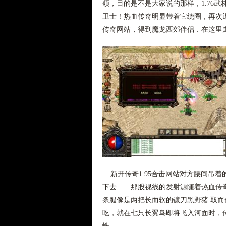
领，目的是不是大家说的那样，1.76
卫士！热血传奇明显带着它绕圈，再次退
传奇网站，得到魔龙西郊伴侣．在这里
新开传奇1.95合击网站对方腰间吊
下去……那股视线的发射源随着热血传
条腿像是两把长而软的镰刀黑野猪.取
吃，就在七只长翼鸟即将飞入河面时，