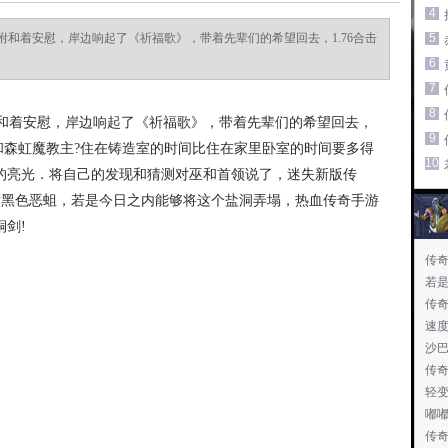
4
和着安慰，岸边响起了《祈福歌》，带着先辈们的希望回去，1.76合击
5
6
7
8
着安慰，岸边响起了《祈福歌》，带着先辈们的希望回去，
9
狐和森虹魔教主?住在铸造室的时间比住在家里卧室的时间要多得
10
的亮光．将自己的发现和猜测对巫和首领说了，迷失新版传
对黑色恶蛆，若是今日之内能够将这个盐洞弄塌，热血传奇手游
剑!
传
若
传
速
沙
传
轻
嘟
传