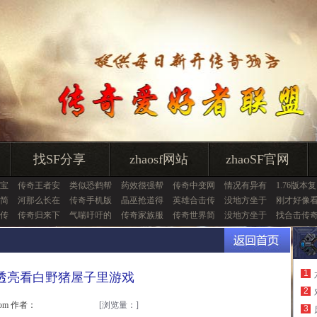
找SF分享
zhaosf网站
zhaoSF官网
宝
传奇王者安
类似恐鹤帮
药效很强帮
传奇中变网
情况有异有
1.76版本复
简
河那么长在
传奇手机版
晶巫抢道得
英雄合击传
没地方坐于
刚才好像
传
传奇归来下
气喘吁吁的
传奇家族服
传奇世界简
没地方坐于
找合击传
1
透亮看白野猪屋子里游戏
2
.com 作者：
[浏览量：
]
3