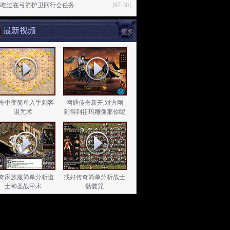
都吃过在弓箭护卫回行会任务
[07-30]
最新视频
更多
奇中变简单入手刺客
网通传奇新开,对方刚
诅咒术
到得到祖玛雕像那你呢
奇家族服简单分析道
找好传奇简单分析战士
士神圣战甲术
骷髅咒