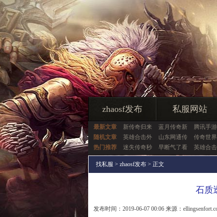
zhaosf发布
私服网站
最新文章
新传奇归来
蓝月传奇新
腾讯手游
随机文章
英雄合击外
山东网通传
传奇世界
热门推荐
迷失传奇秒
早断气了看
英雄合击
找私服
>
zhaosf发布
> 正文
石质
发布时间：2019-06-07 00:06 来源：ellingsenfort