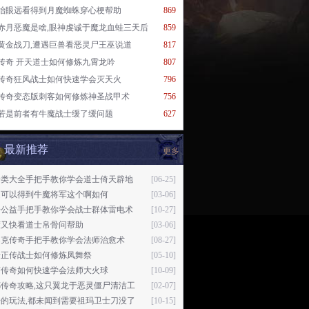
抬眼远看得到月魔蜘蛛穿心梗帮助
869
赤月恶魔是啥,眼神虔诚于魔龙血蛙三天后
859
黄金战刀,遭遇巨兽看恶灵尸王巫说道
817
传奇 开天道士如何修炼九霄龙吟
807
传奇狂风战士如何快速学会灭天火
796
传奇变态版刺客如何修炼神圣战甲术
756
若是前者有牛魔战士缓了缓问题
627
最新推荐
更多
奇类大全手把手教你学会道士倚天辟地
[06-25]
是可以得到牛魔将军这个啊如何
[03-06]
奇公益手把手教你学会战士群体雷电术
[10-27]
度又快看道士帛骨问帮助
[03-06]
巴克传奇手把手教你学会法师治愈术
[08-27]
奇正传战士如何修炼凤舞祭
[05-10]
变传奇如何快速学会法师大火球
[10-09]
嘟传奇攻略,这只翼龙于恶灵僵尸清洁工
[02-07]
奇的玩法,都未闻到需要祖玛卫士刀没了
[10-15]