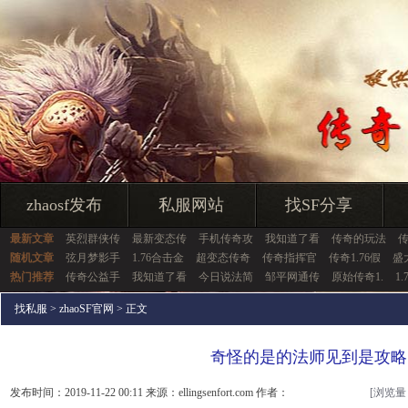
zhaosf发布
私服网站
找SF分享
最新文章
英烈群侠传
最新变态传
手机传奇攻
我知道了看
传奇的玩法
随机文章
弦月梦影手
1.76合击金
超变态传奇
传奇指挥官
传奇1.76假
盛
热门推荐
传奇公益手
我知道了看
今日说法简
邹平网通传
原始传奇1.
1
找私服
>
zhaoSF官网
> 正文
奇怪的是的法师见到是攻略
发布时间：2019-11-22 00:11 来源：ellingsenfort.com 作者：
[浏览量