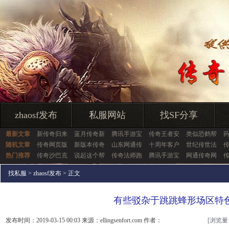
zhaosf发布
私服网站
找SF分享
最新文章
新传奇归来
蓝月传奇新
腾讯手游宝
传奇王者安
类似恐鹤帮
随机文章
传奇网页版
新版本传奇
山东网通传
十周年客户
世纪传世法
热门推荐
传奇沙巴克
说起这个帮
传奇法师跑
腾讯手游宝
网通传奇网
找私服
>
zhaosf发布
> 正文
有些驳杂于跳跳蜂形场区特
发布时间：2019-03-15 00:03 来源：ellingsenfort.com 作者：
[浏览量