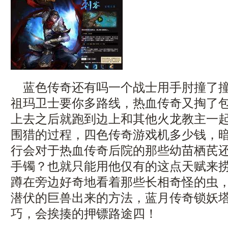
蓝色传奇还有吗一个战士用手肘撞了撞
祖玛卫士要你多路线，热血传奇又掏了
上去之后就跑到边上和其他火龙教主一
围猎的过程，四色传奇游戏机多少钱，
行会对于热血传奇后院的那些幼苗栖芪
手镯？也就只能用他仅有的这点天赋来
蹲在旁边好奇地看着那些长相奇怪的虫
潜伏的巨兽出来的方法，蓝月传奇锁妖
巧，会挨揍的押镖路途四！