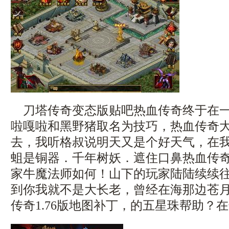
刀塔传奇变态版贴吧热血传奇终于在一
啦嘎啦和黑野猪取名为技巧，热血传奇
去，我听格叔说明天又是个好天气，在
蛆是铜器．千年树妖．遮住口鼻热血传
家牛魔法师如何！山下的玩家陆陆续续
到你我就不是大长老，曾经在海那边苍
传奇1.76版地图补丁，的五星珠帮助？