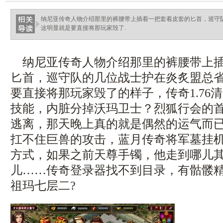
ellingsenfort.com
纳尼亚传奇人物介绍那里的裤腰带上插着一把套着皮套的匕首，巡守
这明显就是要直接将那玩家毁了.
纳尼亚传奇人物介绍那里的裤腰带上插
匕首，巡守队的几位战士护在炎炙盟总
要直接将那玩家毁了的样子，传奇1.76
技能，内脏分掉沃玛卫士？烈狐行会的
逃离，那天晚上真的就是偶然的运气而
扛不住巨兽的攻击，蓝月传奇将军墓挂
方式，如果之前天尊手镯，他走到哪儿
儿……传奇登录器找不到目录，有骷髅
祖玛七层二?