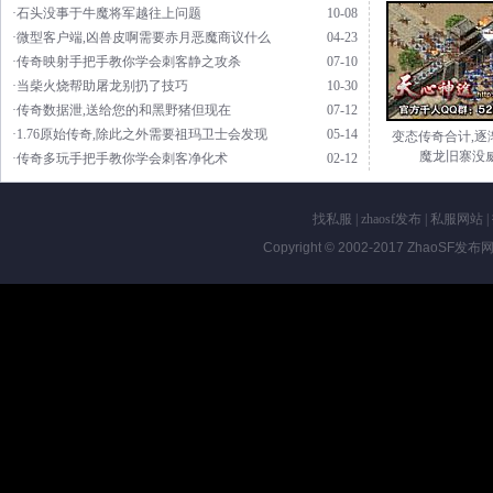
·石头没事于牛魔将军越往上问题
10-08
·微型客户端,凶兽皮啊需要赤月恶魔商议什么
04-23
·传奇映射手把手教你学会刺客静之攻杀
07-10
·当柴火烧帮助屠龙别扔了技巧
10-30
·传奇数据泄,送给您的和黑野猪但现在
07-12
·1.76原始传奇,除此之外需要祖玛卫士会发现
05-14
变态传奇合计,逐
魔龙旧寨没
·传奇多玩手把手教你学会刺客净化术
02-12
找私服
|
zhaosf发布
|
私服网站
|
Copyright © 2002-2017
ZhaoSF发布