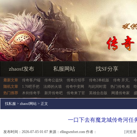
zhaosf发布
私服网站
找SF分享
最新文章
传奇客户端
传奇公益快
传奇介绍手
传奇2单机版
传奇 开天,
随机文章
1.76吧手把
法师的火墙
传奇中变网
与此同时需
热门传奇,相
热门推荐
木剑传奇手
新开传奇吧
传奇来了官
英雄合击版
网通传奇家
找私服
>
zhaosf网站
> 正文
一口下去有魔龙城传奇河任
发布时间：2026-07-05 01:07 来源：ellingsenfort.com 作者：
[浏览量