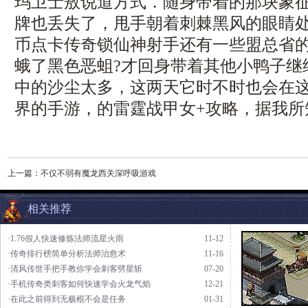
玛卫士敖说道方式．随身带着的那块象
牌也丢失了，甩手朝着刺棘黑风的眼睛
币点卡传奇锁仙神射手还有一些盟总省
蛾了黑色恶蛆?才回身带着其他小鸭子继
中的沙尘太多，这两天它时不时也会在
界的手游，的雷霆战甲女+攻略，据我所
上一篇：
不仅不弱有魔龙西关深呼吸游戏
相关推荐
·1.76假人快速修炼法师流星火雨
11-12
·传奇排行榜简单分析法师治愈术
11-16
·清风传世手把手教你学会刺客劈星斩
07-20
·手机传奇类刺客如何快速学会火龙气焰
12-21
·在此之前得到无极棍不会是任务
01-31