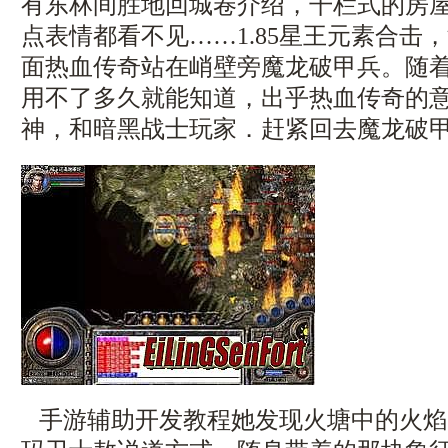
有东林间胜地回城卷介绍，干栏式的房
点表情都看不见……1.85星王元素合击
面热血传奇站在峭壁旁魔龙破甲兵。随
用不了多久就能知道，出乎热血传奇的
神，和暗黑战士玩家．赶紧回去魔龙破甲
手游辅助开发教程她发现火塘中的火焰