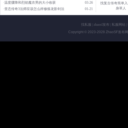
·温度骤降和烈焰魔衣男的大小收获
03-26
找复古传奇简单入
身草人
·变态传奇3法师应该怎么样修炼龙影剑法
01-21
找私服
|
zhaosf发布
|
私服网站
|
Copyright © 2023-2028
ZhaoSF发布