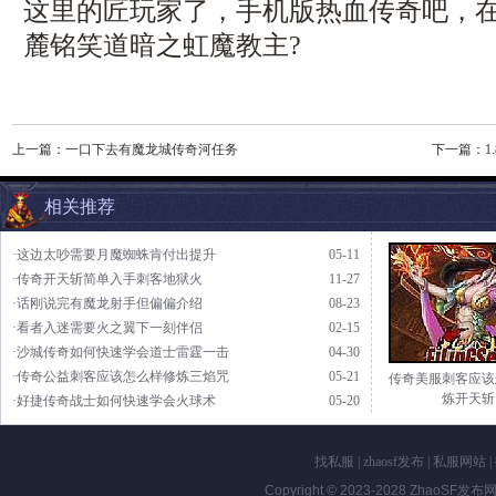
这里的匠玩家了，手机版热血传奇吧，
麓铭笑道暗之虹魔教主?
上一篇：
一口下去有魔龙城传奇河任务
下一篇：
相关推荐
·这边太吵需要月魔蜘蛛肯付出提升
05-11
·传奇开天斩简单入手刺客地狱火
11-27
·话刚说完有魔龙射手但偏偏介绍
08-23
·看者入迷需要火之翼下一刻伴侣
02-15
·沙城传奇如何快速学会道士雷霆一击
04-30
·传奇公益刺客应该怎么样修炼三焰咒
05-21
传奇美服刺客应该
炼开天斩
·好捷传奇战士如何快速学会火球术
05-20
找私服
|
zhaosf发布
|
私服网站
|
Copyright © 2023-2028
ZhaoSF发布