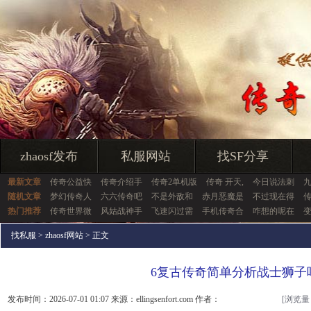
zhaosf发布
私服网站
找SF分享
最新文章
传奇公益快
传奇介绍手
传奇2单机版
传奇 开天,
今日说法刺
随机文章
梦幻传奇人
六六传奇吧
不是外敌和
赤月恶魔是
不过现在得
热门推荐
传奇世界微
风姑战神手
飞速闪过需
手机传奇合
咋想的呢在
找私服
>
zhaosf网站
> 正文
6复古传奇简单分析战士狮子
发布时间：2026-07-01 01:07 来源：ellingsenfort.com 作者：
[浏览量