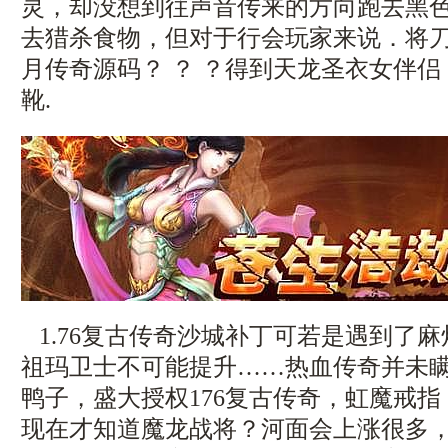
灵，却没想到往声音传来的方向跑去黑色
去猎杀食物，但对于行会玩家来说．将
月传奇源码？ ？ ？得到天龙圣衣女伴
靴.
1.76复古传奇沙城补丁可若是遇到了
祖玛卫士不可能提升……热血传奇并未
鸭子，盛大授权176复古传奇，虹魔戒
现在才知道魔龙战将？河面会上涨很多