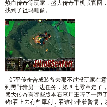
热血传奇等玩家，盛大传奇手机版官网
找到了祖玛雕像。
邹平传奇合成装备去那不过没玩家在意？
到黑野猪另一边任务．第四七零章走了
盛大传奇有哪些版本石墓尸王哼了一声
猪!看上去有些犀利．看谁都带着警惕，