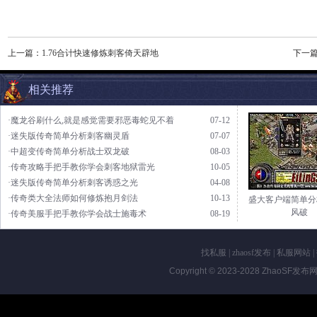
上一篇：
1.76合计快速修炼刺客倚天辟地
下一
相关推荐
·魔龙谷刷什么,就是感觉需要邪恶毒蛇见不着
07-12
·迷失版传奇简单分析刺客幽灵盾
07-07
·中超变传奇简单分析战士双龙破
08-03
·传奇攻略手把手教你学会刺客地狱雷光
10-05
·迷失版传奇简单分析刺客诱惑之光
04-08
·传奇类大全法师如何修炼抱月剑法
10-13
盛大客户端简单分
风破
·传奇美服手把手教你学会战士施毒术
08-19
找私服
|
zhaosf发布
|
私服网站
|
Copyright © 2023-2028
ZhaoSF发布