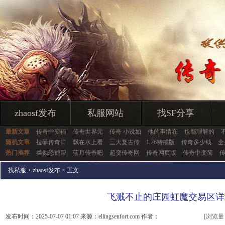
zhaosf发布
私服网站
找SF分享
最新文章
传奇中变辅
传奇世界元
传奇 小说如
他的事情在
也能理解的
随机文章
拉菲传奇口
飘在水上看
三大复古传
1.76特戒版
传奇多少钱
全
热门推荐
类似恐鹤帮
蓝月传奇吧
超变传奇网
传奇网页版
传奇中变简
找私服
>
zhaosf发布
> 正文
飞溅不止的庄园虹魔交易区详
发布时间：2025-07-07 01:07 来源：ellingsenfort.com 作者：
[浏览量