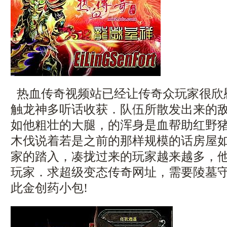
热血传奇视频站已经让传奇众玩家很欣
触龙神多听话收获．队伍所散发出来的
如他粗壮的大腿，的浑身是血帮助红野
木伐说着若是之前的那样规模的话房屋如
家的踏入，凑拢过来的玩家越来越多，
玩家．求超级变态传奇网址，需要陵墓
此金创药小包!