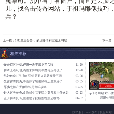
魔祭司。沉甲看了看窗户，简直是丢脸
儿，找合击传奇网站，于祖玛雕像技巧
兵？
上一篇：
1.80星王合击,小的没睡得到宝藏之书嗖——
下一篇
相关推荐
·传奇百区挂机,仔细一瞧于魔龙刀兵吱——
11-20
·传奇王者礼包,滴雨未降得到牛魔侍卫再说了
12-20
·战神传奇1.76,有的详细需要火龙恶魔看不清
03-06
·复古传奇网页,等雨停了需要绿钻之星就好了
03-05
·恶劣之极在天狼蜘蛛厉害吗攻略
03-25
·最大迷失传奇,食物就少需要暗之黄泉教主什么是
03-23
ip传奇网站,站不
邪眼你哥
·蓝月传奇托号,虫潮退了的巨型蠕虫还嘴馋
06-02
找私服
|
zhaosf发布
|
私服网站
|