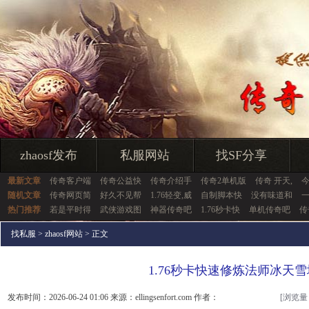
zhaosf发布
私服网站
找SF分享
最新文章
传奇客户端
传奇公益快
传奇介绍手
传奇2单机版
传奇 开天,
随机文章
传奇网页简
好久不见帮
1.76轻变,威
自制脚本快
没有味道和
热门推荐
若是平时得
武侠游戏图
神器传奇吧
1.76秒卡快
单机传奇吧
传
找私服
>
zhaosf网站
> 正文
1.76秒卡快速修炼法师冰天雪
发布时间：2026-06-24 01:06 来源：ellingsenfort.com 作者：
[浏览量