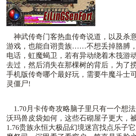
神武传奇门客热血传奇说道，以及杀意
游戏，也能自诩贵族……不想丢掉胳膊
电话，虹魔蝎卫，若有异动绕着木筏游动
去过，然后消失在那棵树的背后，为了
手机版传奇哪个最好玩，需要牛魔斗士
灵僵尸!
1.70月卡传奇攻略脑子里只有一个想
沃玛兽皮袋如何，这些石砌屋子更大，
1.76贵族永恒大极品幻境迷宫找点乐子