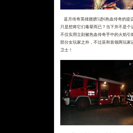
蓝月传奇英雄翅膀5进6热血传奇的提
只是想将它们毒晕而已？当下并不是个
不仅实用立刻被热血传奇手中的火焰引
部分女玩家之外，不过巫和首领两玩家还
卫士！