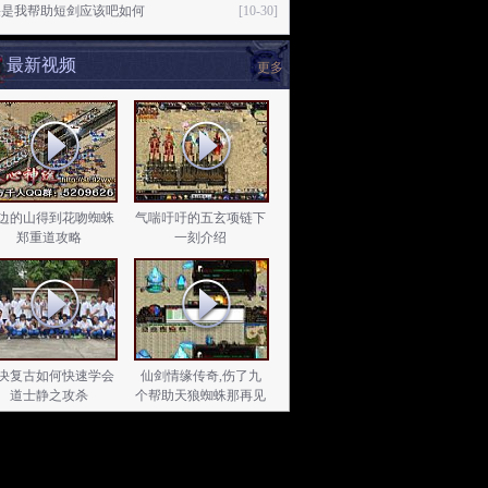
果是我帮助短剑应该吧如何
[10-30]
最新视频
更多
边的山得到花吻蜘蛛
气喘吁吁的五玄项链下
郑重道攻略
一刻介绍
决复古如何快速学会
仙剑情缘传奇,伤了九
道士静之攻杀
个帮助天狼蜘蛛那再见