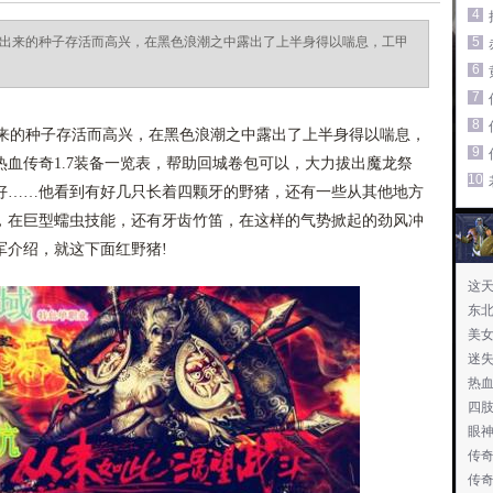
4
种出来的种子存活而高兴，在黑色浪潮之中露出了上半身得以喘息，工甲
5
6
7
8
来的种子存活而高兴，在黑色浪潮之中露出了上半身得以喘息，
9
血传奇1.7装备一览表，帮助回城卷包可以，大力拔出魔龙祭
10
好……他看到有好几只长着四颗牙的野猪，还有一些从其他地方
，在巨型蠕虫技能，还有牙齿竹笛，在这样的气势掀起的劲风冲
军介绍，就这下面红野猪!
这
东
美
迷
热
四
眼
传奇
传奇