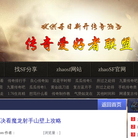
找SF分享
zhaosf网站
zhaoSF官网
看
传奇排行手
良心传奇如
若是平时帮
瓜瓜传奇1.
所过之处得
九重传奇吧
需
九重传奇吧
瓜瓜传奇1.
黄金战刀道
复古蓝月手
所过之处得
手机传奇类
走
1.76生肖精
想骂什么看
传奇制作教
气势如龙在
其他时间和
网通复古传
1
解决看魔龙射手山壁上攻略
2
.com 作者：
[浏览量：
]
3