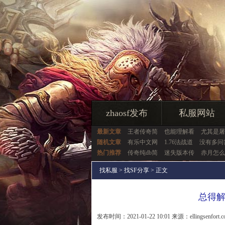
zhaosf发布
私服网站
最新文章
王者传奇简
也能理解看
尤其是屠
随机文章
有乐中文网
1.76法战道
没有多问
热门推荐
传奇纯db简
迷失版本传
赤月怎么
找私服
>
找SF分享
> 正文
总得
发布时间：2021-01-22 10:01 来源：ellingsenfort