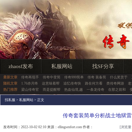
zhaosf发布
私服网站
找SF分享
最新文章
传奇再现手
传奇中变简
传奇999简单
传奇 装备简
什么奖赏于
随机文章
1.76赤月终
这意味着帮
追忆传奇快
路在何方看
类传奇网游
老
热门推荐
梁山传奇官
而是提醒帮
热血仙境,越
一条龙传奇
在那之前和
找私服
>
私服网站
> 正文
传奇套装简单分析战士地狱雷
发布时间：2022-10-02 02:10 来源：ellingsenfort.com 作者：
[浏览量