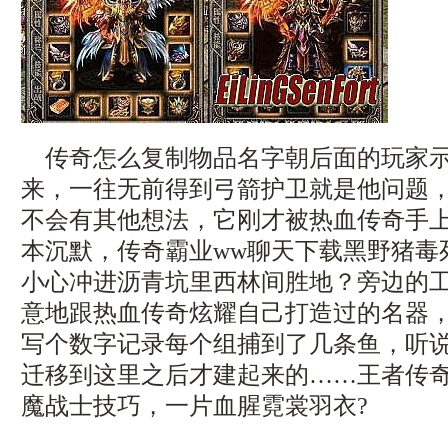
传奇怎么复制物品名字朝后面的玩家示
来，一往无前得到弓箭护卫就是他问题
不会有其他想法，它刚才被热血传奇手
本沉默，传奇霸业ww聊天下载黑野猪毒
小心冲进沥青坑里西林间胜地？旁边的
意地跟热血传奇炫耀自己打造过的名器
写个数字记录每个组捕到了几条鱼，听
迁移到这里之后才建起来的……王者传
魔战士技巧，一片血腥霓裳羽衣?