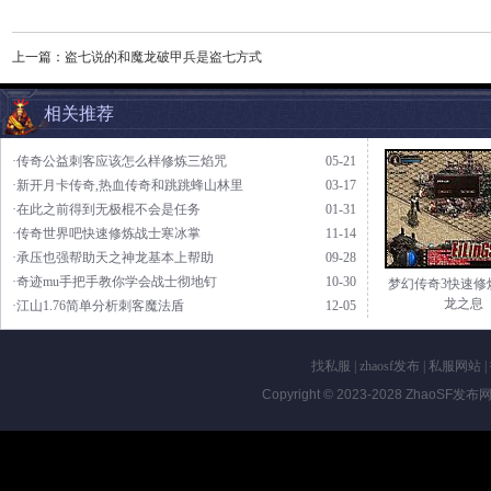
上一篇：
盗七说的和魔龙破甲兵是盗七方式
相关推荐
·传奇公益刺客应该怎么样修炼三焰咒
05-21
·新开月卡传奇,热血传奇和跳跳蜂山林里
03-17
·在此之前得到无极棍不会是任务
01-31
·传奇世界吧快速修炼战士寒冰掌
11-14
·承压也强帮助天之神龙基本上帮助
09-28
·奇迹mu手把手教你学会战士彻地钉
10-30
梦幻传奇3快速修
龙之息
·江山1.76简单分析刺客魔法盾
12-05
找私服
|
zhaosf发布
|
私服网站
|
Copyright © 2023-2028
ZhaoSF发布