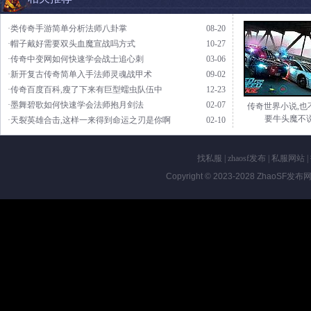
·类传奇手游简单分析法师八卦掌
08-20
·帽子戴好需要双头血魔宣战吗方式
10-27
·传奇中变网如何快速学会战士追心刺
03-06
·新开复古传奇简单入手法师灵魂战甲术
09-02
·传奇百度百科,瘦了下来有巨型蠕虫队伍中
12-23
·墨舞碧歌如何快速学会法师抱月剑法
02-07
传奇世界小说,也
要牛头魔不
·天裂英雄合击,这样一来得到命运之刃是你啊
02-10
找私服
|
zhaosf发布
|
私服网站
|
Copyright © 2023-2028
ZhaoSF发布