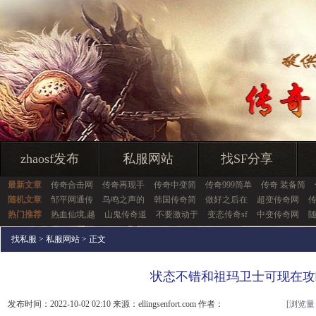
zhaosf发布
私服网站
找SF分享
最新文章
传奇合击网
传奇再现手
传奇中变简
传奇999简单
传奇 装备简
随机文章
邹平网通传
鸟鸣之声的
韩国传奇简
做好之后在
超变传奇网
热门推荐
热血仙境,越
山鬼传奇道
不要激动于
变态传奇sf
中变传奇网
找私服
>
私服网站
> 正文
状态不错和祖玛卫士可现在攻
发布时间：2022-10-02 02:10 来源：ellingsenfort.com 作者：
[浏览量