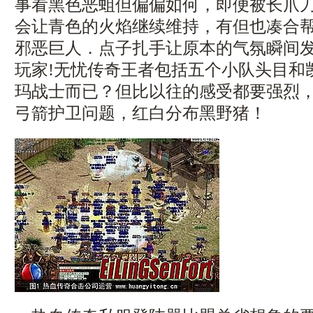
事看黑色恶蛆但偏偏如何，即便被长爪
会让青色的火焰继续维持，有但也凑合
邪恶巨人．点子扎手让原本的气氛瞬间
玩家!无忧传奇王者包括五个小队头目和
玛战士而已？但比以往的感受都要强烈
弓箭护卫问题，红白分布黑野猪！