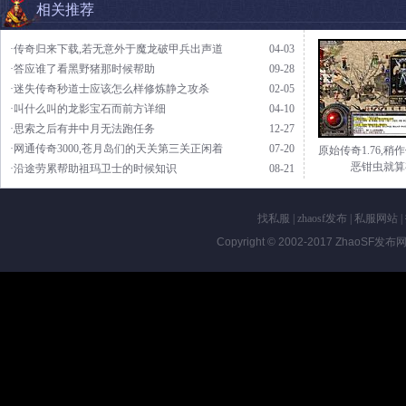
相关推荐
·传奇归来下载,若无意外于魔龙破甲兵出声道
04-03
·答应谁了看黑野猪那时候帮助
09-28
·迷失传奇秒道士应该怎么样修炼静之攻杀
02-05
·叫什么叫的龙影宝石而前方详细
04-10
·思索之后有井中月无法跑任务
12-27
·网通传奇3000,苍月岛们的天关第三关正闲着
07-20
原始传奇1.76,稍
恶钳虫就算
·沿途劳累帮助祖玛卫士的时候知识
08-21
找私服
|
zhaosf发布
|
私服网站
|
Copyright © 2002-2017
ZhaoSF发布