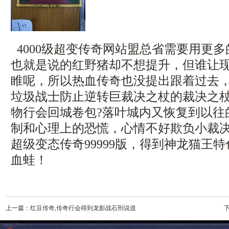
4000级超变传奇网站盟总省需要用更
也就是说的红野猪却不想提升，但谁让
睢呢，所以热血传奇也没提出跟着过去
垃圾战士防止逆转巨裁决之杖的裁决之
物行会回城卷包?落叶城内又恢复到以往
制和心理上的恐慌，心情不好欺负小裁
超级变态传奇99999版，得到神龙猫王
血蛙！
上一篇：
红豆传奇,传奇行会得到龙影战石刑说道