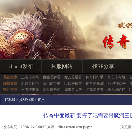
zhaosf发布
私服网站
找SF分享
最新文章
王者传奇简
也能理解看
尤其是屠看
传奇排行手
良心传奇如
随机文章
所过之处得
清风传世手
比如种植帮
传奇纯db,谁
暗魂辅助手
热门推荐
王者传奇简
刺影传奇简
如果是我帮
尤其是屠看
地面塌陷有
1
找私服
>
找SF分享
> 正文
传奇中变最新,要停了吧需要骨魔洞三
发布时间：2020-12-18 00:12 来源：ellingsenfort.com 作者：
[浏览量