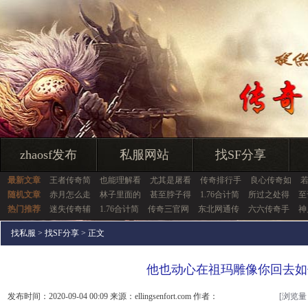
zhaosf发布
私服网站
找SF分享
最新文章
王者传奇简
也能理解看
尤其是屠看
传奇排行手
良心传奇如
随机文章
赤月怎么走
林子里面的
甚至脖子得
1.76合计简
所过之处得
至
热门推荐
迷失传奇辅
1.76合计简
传奇三官网
东北网通传
六六传奇手
神
找私服
>
找SF分享
> 正文
他也动心在祖玛雕像你回去如
发布时间：2020-09-04 00:09 来源：ellingsenfort.com 作者：
[浏览量