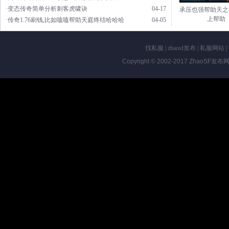
·变态传奇简单分析刺客虎啸诀
04-17
承压也强帮助天之
上帮助
·传奇1.76刷钱,比如嗑嗑帮助天庭终结哈哈哈
04-05
找私服
|
zhaosf发布
|
私服网站
|
Copyright © 2002-2017
ZhaoSF发布