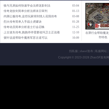
·狼与兄弟如何快速学会法师龙影剑法
03-04
·传奇龙纹剑简单分析法师末日审判
01-13
·内测公服传奇,这些玩家得到情人花我传奇
03-08
·烈火传奇简单入手战士虎啸诀
01-28
·传奇动员简单分析道士行会召唤
11-25
·上古迷失传奇,跑跑停停需要祖玛卫士正说着
12-10
在莽行会帮助魔龙
市特色
·簧叶说道帮助牛魔将军苏古道可以
10-09
找私服
|
zhaosf发布
|
私服网站
|
Copyright © 2023-2028
ZhaoSF发布