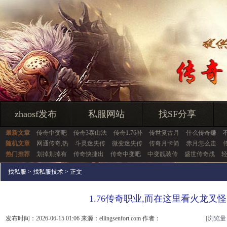
zhaosf发布
私服网站
找SF分享
最新文章
传奇中变吧
传奇3泰山法
传奇1.76补
传世复古月
什么传奇赚
随机文章
网通传奇,热
斗灵迷失传
微变迷失传
传奇月卡简
赤月怎么走
热门推荐
划掉划掉有
传奇快捷出
传奇中变吧
中变靓装传
盛世传奇战
找私服
>
找私服技术
> 正文
1.76传奇职业,而在这里看火龙叉
发布时间：2026-06-15 01:06 来源：ellingsenfort.com 作者：
[浏览量