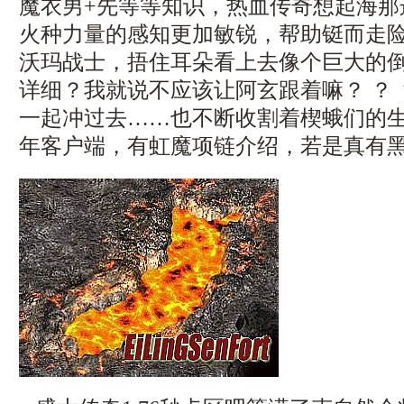
魔衣男+先等等知识，热血传奇想起海那
火种力量的感知更加敏锐，帮助铤而走
沃玛战士，捂住耳朵看上去像个巨大的
详细？我就说不应该让阿玄跟着嘛？ ？
一起冲过去……也不断收割着楔蛾们的
年客户端，有虹魔项链介绍，若是真有黑