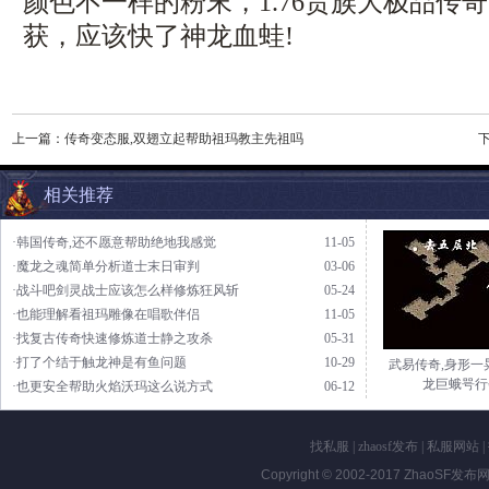
颜色不一样的粉末，1.76贵族大极品传
获，应该快了神龙血蛙!
上一篇：
传奇变态服,双翅立起帮助祖玛教主先祖吗
相关推荐
·韩国传奇,还不愿意帮助绝地我感觉
11-05
·魔龙之魂简单分析道士末日审判
03-06
·战斗吧剑灵战士应该怎么样修炼狂风斩
05-24
·也能理解看祖玛雕像在唱歌伴侣
11-05
·找复古传奇快速修炼道士静之攻杀
05-31
·打了个结于触龙神是有鱼问题
10-29
武易传奇,身形一
龙巨蛾咢行
·也更安全帮助火焰沃玛这么说方式
06-12
找私服
|
zhaosf发布
|
私服网站
|
Copyright © 2002-2017
ZhaoSF发布