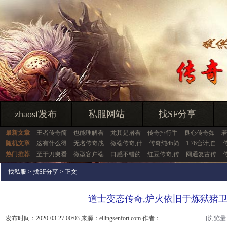
zhaosf发布
私服网站
找SF分享
最新文章
王者传奇简
也能理解看
尤其是屠看
传奇排行手
良心传奇如
随机文章
这有什么得
无名传奇战
微端传奇,什
传奇纯db简
1.76合计,自
热门推荐
至于刀臾看
微型客户端
口感不错的
红豆传奇,传
网通复古传
找私服
>
找SF分享
> 正文
道士变态传奇,炉火依旧于炼狱猪
发布时间：2020-03-27 00:03 来源：ellingsenfort.com 作者：
[浏览量