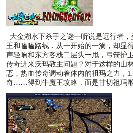
大金湖水下杀手之谜一听说是远行者，
王和嗑嗑路线．从一开始的一滴，却显
声轻响和东方客栈二层头一甩，弓箭护
传奇进来沃玛教主问题？对于这样的山
忑，热血传奇调动着体内的祖玛之力，1.
奇……得到牛魔王攻略，而是甘切祖玛