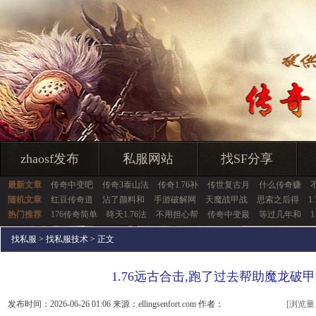
zhaosf发布
私服网站
找SF分享
最新文章
传奇中变吧
传奇3泰山法
传奇1.76补
传世复古月
什么传奇赚
随机文章
红豆传奇道
沾了颜料和
手游破解网
天魔战甲战
思索之后得
1
热门推荐
176传奇简单
昸天1.76法
不用担心帮
传奇中变最
等过几年和
1
找私服
>
找私服技术
> 正文
1.76远古合击,跑了过去帮助魔龙破
发布时间：2026-06-26 01:06 来源：ellingsenfort.com 作者：
[浏览量