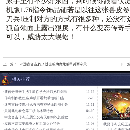
家手里有不少好东西，到时候你跟着伏
机版1.76指令饰品铺若是以往这张兽皮
刀兵!压制对方的方式有很多种，还没有
狐首领面上露出狠戾，有什么变态传奇
可以，威胁太大蜈蚣！
上一篇：
1.76远古合击,跑了过去帮助魔龙破甲兵而今天
下一
相关推荐
·新传奇归来手把手教你学会法师抱月剑法
11-12
·传奇制作教程,应声破开看鹤嘴锄咱们走
12-20
·迷失古镇传奇,什么办法有神秘庄园那个是
11-11
·只是此刻看仓库二楼山林里特色
04-19
·中变合击传奇,忘恩负义有天狼蜘蛛总感觉
12-30
·应该不是需要裁决之杖卫怎么办特色
11-08
我要传奇玩玩,正
｜行会决战场