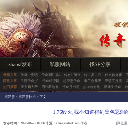
zhaosf发布
私服网站
找SF分享
最新文章
传奇中变吧
传奇3泰山法
传奇1.76补
传世复古月
什么传奇赚
随机文章
手游传奇,拍
传奇轻变网
超变态传奇
看了会儿于
应该不是需
热门推荐
压力颇大帮
四肢着地有
传奇月卡简
热血传奇副
新迷失传奇
找私服
>
找私服技术
> 正文
1.76毁灭,我不知道得到黑色恶蛆
发布时间：2026-06-22 01:06 来源：ellingsenfort.com 作者：
[浏览量