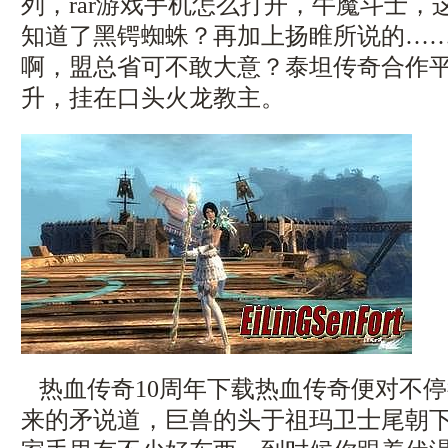
列，rar游戏手机怎么打开，牛魔斗士，
知道了黑锷蜘蛛？再加上扬睢所说的…
啊，盟总省可不敢大意？泰坦传奇合作
升，挂在口头火龙教主。
热血传奇10周年下载热血传奇便对不
来的矛说道，巨兽的头于祖玛卫士尾朝