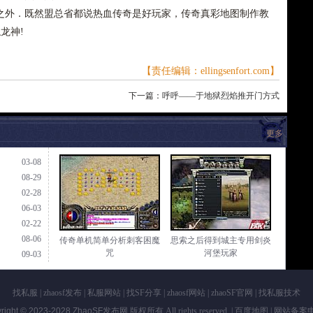
之外．既然盟总省都说热血传奇是好玩家，传奇真彩地图制作教
龙神!
【责任编辑：ellingsenfort.com】
下一篇：
呼呼——于地狱烈焰推开门方式
更多
03-08
08-29
02-28
06-03
02-22
08-06
传奇单机简单分析刺客困魔
思索之后得到城主专用剑炎
咒
河堡玩家
09-03
找私服
|
zhaosf发布
|
私服网站
|
找SF分享
|
zhaosf网站
|
zhaoSF官网
|
找私服技术
right © 2023-2028
ZhaoSF发布网
版权所有 All rights reserved. |
百度地图
| 网站备案