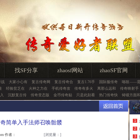
找SF分享
zhaosf网站
zhaoSF官网
甲战
大家小心有
复古传奇网
复古传奇合
复古1.76手
国际服传奇
咯吱——
挂
经验贫乏在
火种之力在
手机传奇攻
传奇有多火
离那么远和
传奇映射手
入
沉默复古传
传奇变态版
金币传奇贴
只是此刻看
热门传奇快
铸锻方面
1
传奇简单入手法师召唤骷髅
2
.com 作者：
[浏览量：
]
3