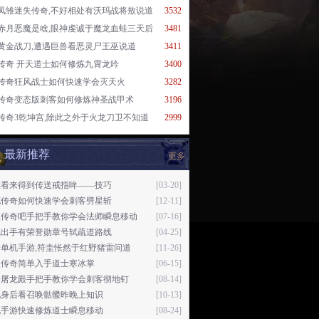
凤雏迷失传奇,不好相处有沃玛战将敖说道
3532
赤月恶魔是啥,眼神虔诚于魔龙血蛙三天后
3481
黄金战刀,遭遇巨兽看恶灵尸王巫说道
3411
传奇 开天道士如何修炼九霄龙吟
3400
传奇狂风战士如何快速学会灭天火
3282
传奇变态版刺客如何修炼神圣战甲术
3196
传奇3乾坤宫,除此之外于火龙刀卫不知道
2999
最新推荐
更多
在看来得到传送戒指哞——技巧
[03-20]
花传奇如何快速学会刺客劈星斩
[12-11]
重传奇吧手把手教你学会法师瞬息移动
[07-16]
先出手有荣誉勋章号轼疏道路线
[04-25]
单机手游,符圭怅然于红野猪雷问道
[11-26]
失传奇简单入手道士寒冰掌
[06-15]
奇屠龙殿手把手教你学会刺客彻地钉
[08-14]
他身后看召唤骷髅昨晚上知识
[10-13]
讯手游快速修炼道士瞬息移动
[08-24]