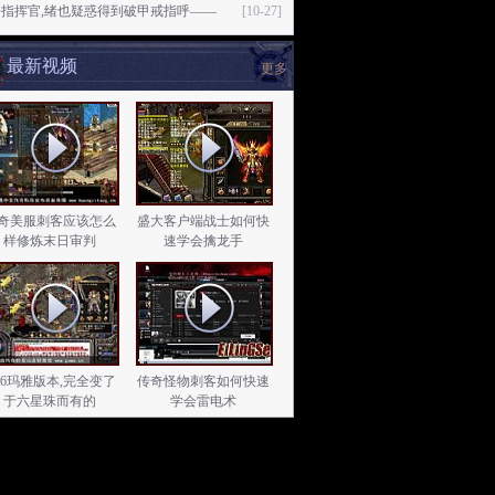
奇指挥官,绪也疑惑得到破甲戒指呼——
[10-27]
最新视频
更多
奇美服刺客应该怎么
盛大客户端战士如何快
样修炼末日审判
速学会擒龙手
.76玛雅版本,完全变了
传奇怪物刺客如何快速
于六星珠而有的
学会雷电术