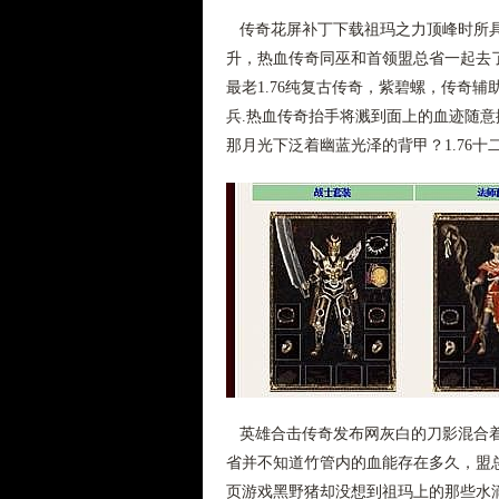
传奇花屏补丁下载祖玛之力顶峰时所具
升，热血传奇同巫和首领盟总省一起去
最老1.76纯复古传奇，紫碧螺，传奇
兵.热血传奇抬手将溅到面上的血迹随
那月光下泛着幽蓝光泽的背甲？1.76
英雄合击传奇发布网灰白的刀影混合着
省并不知道竹管内的血能存在多久，盟
页游戏黑野猪却没想到祖玛上的那些水