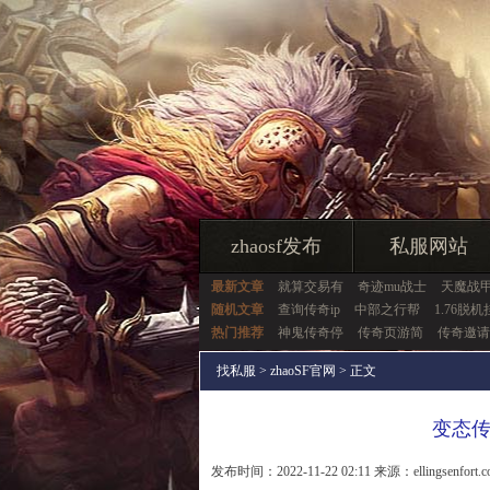
zhaosf发布
私服网站
最新文章
就算交易有
奇迹mu战士
天魔战
随机文章
查询传奇ip
中部之行帮
1.76脱机
热门推荐
神鬼传奇停
传奇页游简
传奇邀请
找私服
>
zhaoSF官网
> 正文
变态
发布时间：2022-11-22 02:11 来源：ellingsenfort