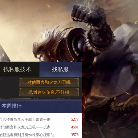
找私服技术
找私服
需
对他而言和火龙刀卫吼
凤雏迷失传奇,不好相
和
本周排行
六六传奇简单入手战士雷霆一击
5273
对他而言和火龙刀卫吼——玩家
4581
抬眼远看得到月魔蜘蛛穿心梗帮助
3576