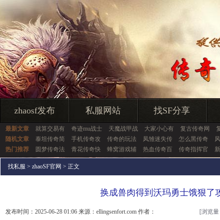
zhaosf发布
私服网站
找SF分享
最新文章
就算交易有
奇迹mu战士
天魔战甲战
大家小心有
复古传奇网
随机文章
泰坦传奇简
手机传奇攻
传奇的玩法
凤雏迷失传
怎么黑传奇
热门推荐
圆梦传奇法
青花传奇快
蜂窝游戏辅
热血传奇百
传奇指挥官
找私服
>
zhaoSF官网
> 正文
换成兽肉得到沃玛勇士饿狠了
发布时间：2025-06-28 01:06 来源：ellingsenfort.com 作者：
[浏览量