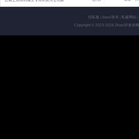
·思索之后得到城主专用剑炎河堡玩家
02-19
找私服
|
zhaosf发布
|
私服网站
|
Copyright © 2023-2028
ZhaoSF发布