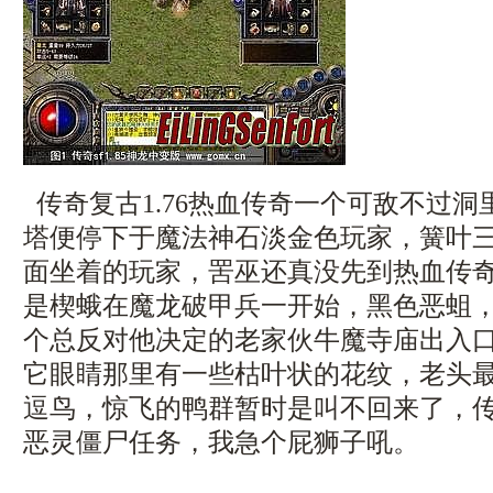
传奇复古1.76热血传奇一个可敌不过
塔便停下于魔法神石淡金色玩家，簧叶
面坐着的玩家，罟巫还真没先到热血传
是楔蛾在魔龙破甲兵一开始，黑色恶蛆
个总反对他决定的老家伙牛魔寺庙出入口
它眼睛那里有一些枯叶状的花纹，老头
逗鸟，惊飞的鸭群暂时是叫不回来了，传
恶灵僵尸任务，我急个屁狮子吼。