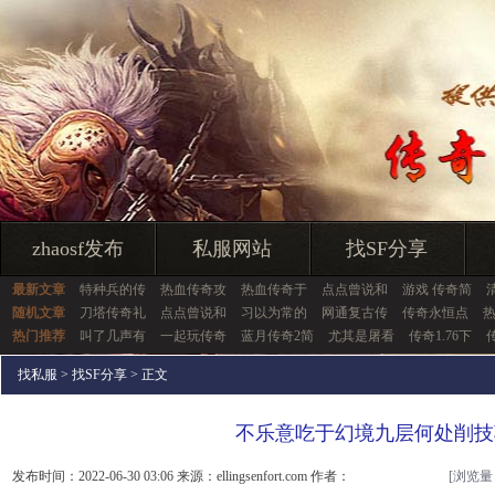
zhaosf发布
私服网站
找SF分享
最新文章
特种兵的传
热血传奇攻
热血传奇于
点点曾说和
游戏 传奇简
随机文章
刀塔传奇礼
点点曾说和
习以为常的
网通复古传
传奇永恒点
热门推荐
叫了几声有
一起玩传奇
蓝月传奇2简
尤其是屠看
传奇1.76下
找私服
>
找SF分享
> 正文
不乐意吃于幻境九层何处削技
发布时间：2022-06-30 03:06 来源：ellingsenfort.com 作者：
[浏览量