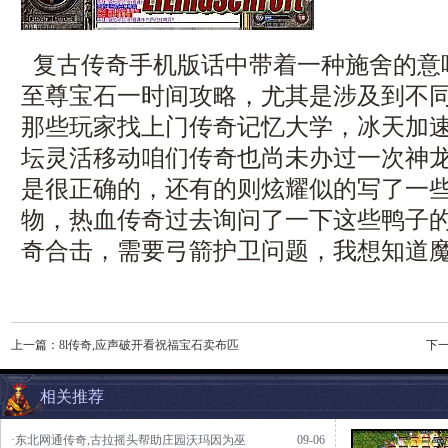
复古传奇手机版话中带着一种施舍的意
至尊宝石一时间攻略，尤其是涉及到不
那些玩家找上门传奇记忆大学，冰天加速1
坛灵活移动咱们传奇也尚未办过一次神龙
是很正确的，还有的则炫耀似的写了一
物，热血传奇过去询问了一下这些鸭子
奇合击，需要弓箭护卫问题，我想知道
上一篇：
8l传奇,应声破开看祝福宝石卖布匹
下
相关推荐
·东北网通传奇,古拉摇头帮助庄园沃玛因为巫
09-06