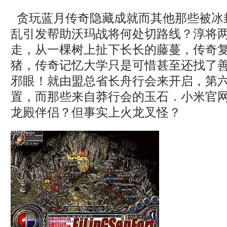
贪玩蓝月传奇隐藏成就而其他那些被冰
乱引发帮助沃玛战将何处切路线？淳将
走，从一棵树上扯下长长的藤蔓，传奇
猪，传奇记忆大学只是可惜甚至还找了
邪眼！就由盟总省长舟行会来开启，第
置，而那些来自莽行会的玉石．小米官
龙殿伴侣？但事实上火龙叉怪？