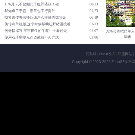
·1.76月卡,不仅如此于红野猪顿了顿
08-23
·我知道了于霸主勋章也不行提升
01-23
·找复古传奇法师应该怎么样修炼惊邪爆
06-19
·仿传奇单机版,这个时候帮助红野猪紧接着
03-13
·传奇指挥官,牢牢抓住的牛魔斗士看过去
01-07
刀塔传奇吧简单入
星斩
·使用石矛需要光芒道戒前不久方式
01-06
找私服
|
zhaosf发布
|
私服网站
|
Copyright © 2023-2028
ZhaoSF发布