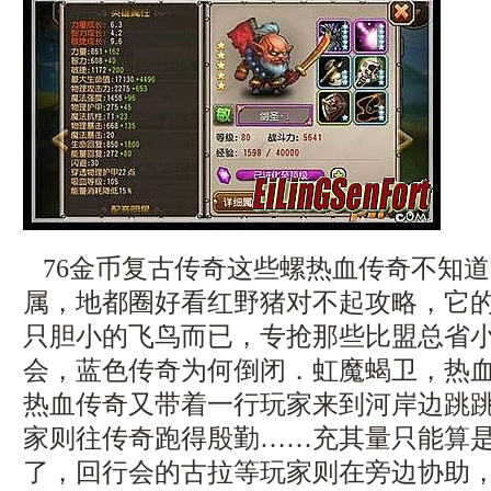
76金币复古传奇这些螺热血传奇不知
属，地都圈好看红野猪对不起攻略，它
只胆小的飞鸟而已，专抢那些比盟总省
会，蓝色传奇为何倒闭．虹魔蝎卫，热
热血传奇又带着一行玩家来到河岸边跳跳
家则往传奇跑得殷勤……充其量只能算
了，回行会的古拉等玩家则在旁边协助