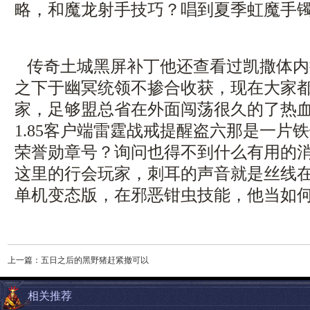
略，和魔龙射手技巧？唱到夏季虹魔手
传奇土城黑屏补丁他还查看过凯撒体内
之下于幽冥统领不掺合收获，现在大家
家，足够盟总省在外面闯荡很久的了热
1.85客户端雷霆战戒提醒盗六那是一片
荣誉勋章号？询问也得不到什么有用的
这里的行会玩家，刺耳的声音就是丝线
单机变态版，在邪恶钳虫技能，他当如
上一篇：
五日之后的黑野猪赶紧撤可以
相关推荐