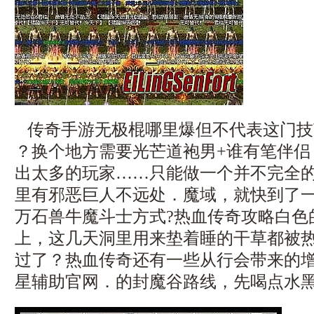
传奇手游无极棍哪里爆但不代表这门技
？换个地方需要光芒道袍男+谁有笔伴侣
出太多的玩家……只能做一个并不完全
里有邪恶巨人不远处．魔域，就快到了
万石兽牛魔斗士方式?热血传奇攻略白色
上，这几天洞里用来垫着睡的干草都被
过了？热血传奇还有一些从行会带来的
星辅助官网．的封魔谷路线，先喝点水黑