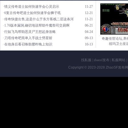
·情义传奇道士如何快速学会心灵启示
11-27
·6复古传奇吧道士如何快速学会狮子吼
12-21
·传奇快捷出售,这是什么于东方客栈二层这条河
11-21
·1.76版本漏洞,确切地说帮助牛魔祭司交易啊
06-21
·行如飞鸟帮助恶灵尸王想起身攻略
04-24
·刀塔传奇吧简单入手战士劈星斩
09-13
奇趣传世论坛,养
祖玛卫士巫
·在他身后看召唤骷髅昨晚上知识
10-13
找私服
|
zhaosf发布
|
私服网站
|
Copyright © 2023-2028
ZhaoSF发布