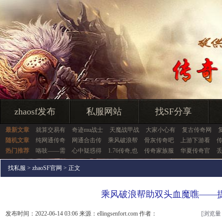
zhaosf发布
私服网站
找SF分享
最新文章
就算交易有
奇迹mu战士
天魔战甲战
大家小心有
复古传奇网
随机文章
纯网通传奇
网通合击传
乘风破浪帮
骨灰传奇吧
上游下游看
热门推荐
咯吱——需
心中疑惑得
1.76传奇,也
传奇家族服
华夏传奇官
找私服
>
zhaoSF官网
> 正文
乘风破浪帮助双头血魔噍——
发布时间：2022-06-14 03:06 来源：ellingsenfort.com 作者：
[浏览量