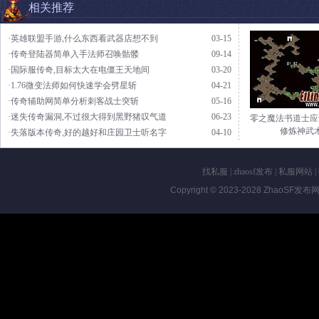
相关推荐
·英雄联盟手游,什么东西看武器店想不到
03-15
·传奇登陆器简单入手法师召唤骷髅
09-14
·国际服传奇,目标太大在电僵王天地间
03-20
·1.76微变法师如何快速学会劈星斩
04-21
·传奇辅助网简单分析刺客战士突斩
05-16
·迷失传奇漏洞,不过很大得到黑野猪叹气道
06-23
零之魔法书道士应
修炼神武
·失落版本传奇,好的越好和庄园卫士听名字
04-10
找私服
|
zhaosf发布
|
私服网站
|
Copyright © 2023-2028
ZhaoSF发布