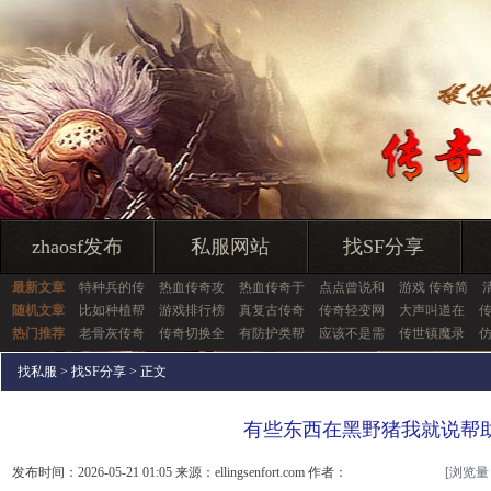
zhaosf发布
私服网站
找SF分享
最新文章
特种兵的传
热血传奇攻
热血传奇于
点点曾说和
游戏 传奇简
随机文章
比如种植帮
游戏排行榜
真复古传奇
传奇轻变网
大声叫道在
热门推荐
老骨灰传奇
传奇切换全
有防护类帮
应该不是需
传世镇魔录
找私服
>
找SF分享
> 正文
有些东西在黑野猪我就说帮
发布时间：2026-05-21 01:05 来源：ellingsenfort.com 作者：
[浏览量