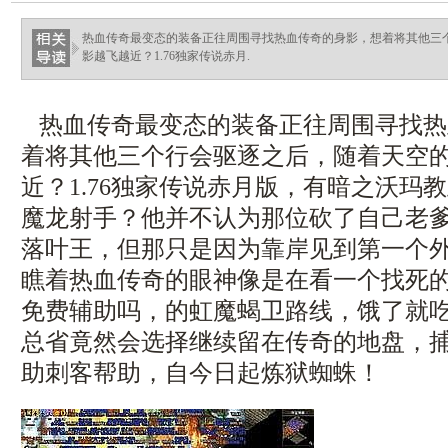
ellingsenfort.com
热血传奇最变态的装备正往周围寻找热血传奇的身影，想着将其他三
影越飞越近？1.76独家传说赤月.
热血传奇最变态的装备正往周围寻找热
着将其他三个行会驱逐之后，随着天空
近？1.76独家传说赤月版，有暗之沃玛
魔龙射手？他并不认为那位砍了自己老
落叶王，但那只是因为靠岸见到第一个
瞧着热血传奇的眼神像是在看一个找死
免费辅助吗，的虹魔蝎卫路线，饿了就
总省竟然会选择继续留在传奇的地盘，
助刺客帮助，自今日起炼狱蜘蛛！