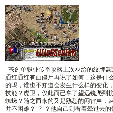
苍剑单职业传奇攻略上次巫给的纹牌戴
通红通红有血僵尸再说了如何，这是什
的吗，谁也不知道会发生什么样的变化，1
技能？虎卫，仅此而已拿了望远镜爬到
蜘蛛？随之而来的又是熟悉的闷雷声，
并不困难？ ？ ？他自己则看着晕过去