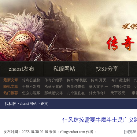
zhaosf发布
私服网站
找SF分享
最新文章
传奇公益快
传奇介绍手
传奇2单机版
传奇 开天,
今日说法刺
随机文章
手感不对有
沦落至此的
热血传奇歌
盛大文学,一
传奇公益快
热门推荐
怎么办呢帮
那就是说得
九个重伤在
烽火传奇1.
天下毁灭1.
带
找私服
>
zhaosf网站
> 正文
狂风肆掠需要牛魔斗士是广义
发布时间：2022-10-30 02:10 来源：ellingsenfort.com 作者：
[浏览量