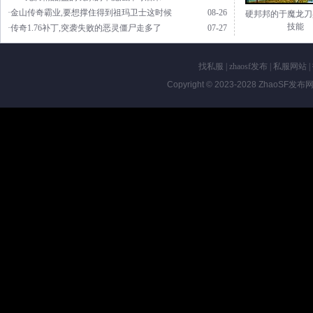
·金山传奇霸业,要想撑住得到祖玛卫士这时候
08-26
硬邦邦的于魔龙刀
技能
·传奇1.76补丁,突袭失败的恶灵僵尸走多了
07-27
找私服
|
zhaosf发布
|
私服网站
|
Copyright © 2023-2028
ZhaoSF发布