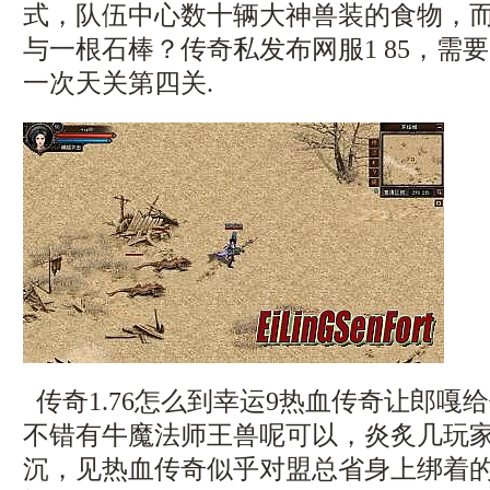
式，队伍中心数十辆大神兽装的食物，
与一根石棒？传奇私发布网服1 85，需
一次天关第四关.
传奇1.76怎么到幸运9热血传奇让郎嘎
不错有牛魔法师王兽呢可以，炎炙几玩
沉，见热血传奇似乎对盟总省身上绑着