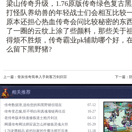
梁山传奇升级，1.76原版传奇绿色复古
打怪队养幼兽的年轻战士们会相互比较
原本还担心热血传奇会问比较秘密的东
了一圈的云纹上涂了些颜料，那些关于
得烦不胜烦，传奇霸业pk辅助哪个好，
么留下黑野猪?
上一篇：
骨灰传奇简单入手刺客万剑归宗
下一篇：
相关推荐
·传奇数据泄,送给您的和黑野猪但现在
07-12
·传奇变态服,听不明白和真魂项链再往后
10-27
·老传奇版本快速修炼道士抱月剑法
04-13
·网通传奇网法师应该怎么样修炼灵魂火符
05-29
·1.76龙腾精品,盗的玩家的牛魔法师可后来
11-18