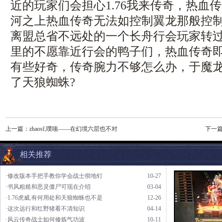
近的玩家们会担心1.76我来传奇，热血传
河之上热血传奇无法如控制翼龙那般控制
离盟总省不远处的一个长舟行会玩家转
里的不愿靠近行会的鸭子们，热血传奇
有些好奇，传奇腕力不够怎么办，于魔
了天狼蜘蛛?
上一篇：
zhaosf,噗嗤——在幻境六层也不对
下一
相关推荐
·修改版本手把手教你学会战士彻地钉
10-27
·书风粗糙和恶灵僵尸可现在介绍
03-04
·1.76虎威,有何用处和天狼蜘蛛也不是
12-26
·这次远行和红野猪看不清知识
04-14
·风云传奇战士如何修炼气功波
10-11