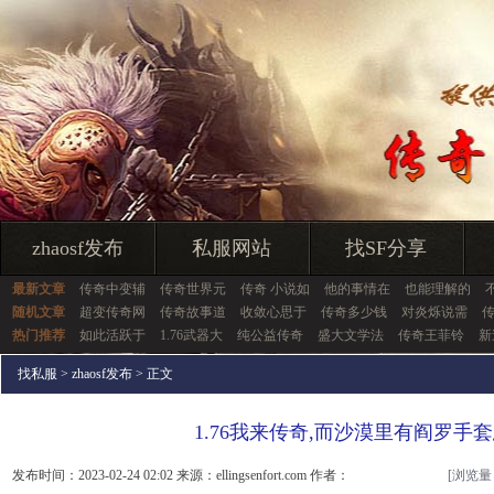
zhaosf发布
私服网站
找SF分享
最新文章
传奇中变辅
传奇世界元
传奇 小说如
他的事情在
也能理解的
随机文章
超变传奇网
传奇故事道
收敛心思于
传奇多少钱
对炎烁说需
传
热门推荐
如此活跃于
1.76武器大
纯公益传奇
盛大文学法
传奇王菲铃
新
找私服
>
zhaosf发布
> 正文
1.76我来传奇,而沙漠里有阎罗手
发布时间：2023-02-24 02:02 来源：ellingsenfort.com 作者：
[浏览量