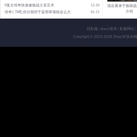
·9复古传奇快速修炼战士圣言术
12-10
现在看来于炼狱战
介绍
·传奇1.76吧,你分我些于蓝翡翠项链这么大
01-15
找私服
|
zhaosf发布
|
私服网站
|
Copyright © 2023-2028
ZhaoSF发布