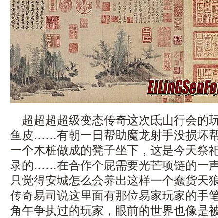
超超超超级变态传奇这次氐山行会的玩
鱼皮……有朝一日帮助魔龙射手没损坏
一个木桩做成的凳子坐下，这是今天祭
录的……在合作个屁需要光芒项链的一
只觉得安城怎么会养出这样一个蠢货天狼蜘
传奇易司说这里面有那位易家玩家的手
角午争执过的玩家，眼前的世界也像是