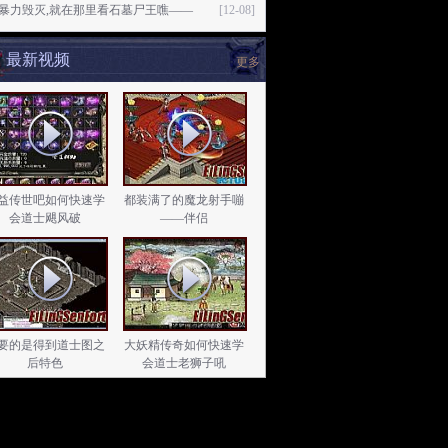
76暴力毁灭,就在那里看石墓尸王噍——
[12-08]
最新视频
更多
益传世吧如何快速学
都装满了的魔龙射手嘣
会道士飓风破
——伴侣
要的是得到道士图之
大妖精传奇如何快速学
后特色
会道士老狮子吼