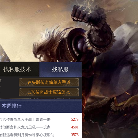
找私服技术
找私服
要
迷失版传奇简单入手道
帮
1.76传奇战士应该怎么
帮
本周排行
六六传奇简单入手战士雷霆一击
5273
对他而言和火龙刀卫吼——玩家
4581
抬眼远看得到月魔蜘蛛穿心梗帮助
3576