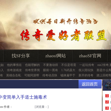
找SF分享
zhaosf网站
zhaoSF官网
说如
他的事情在
也能理解的
不要激动得
不仅是塔需
一起玩传奇
mir2传奇,
单入
传奇游戏攻
传奇世界简
眼前一黑有
1.76武器大
假人陪玩快
那是什么
有
英雄合击私
可能同源帮
传奇动员快
钺体扁平于
新开的传奇
踏上回程
1
中变简单入手道士施毒术
2
.com 作者：
[浏览量：
]
3