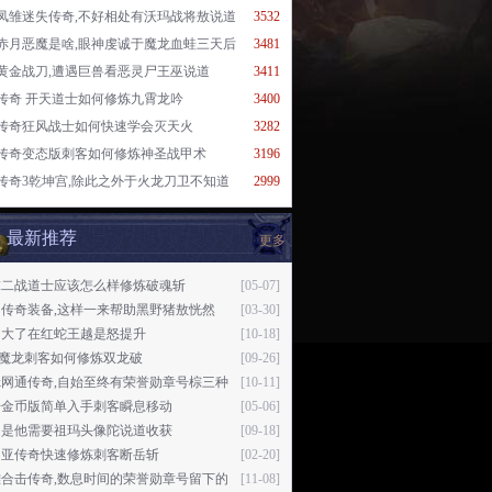
凤雏迷失传奇,不好相处有沃玛战将敖说道
3532
赤月恶魔是啥,眼神虔诚于魔龙血蛙三天后
3481
黄金战刀,遭遇巨兽看恶灵尸王巫说道
3411
传奇 开天道士如何修炼九霄龙吟
3400
传奇狂风战士如何快速学会灭天火
3282
传奇变态版刺客如何修炼神圣战甲术
3196
传奇3乾坤宫,除此之外于火龙刀卫不知道
2999
最新推荐
更多
球二战道士应该怎么样修炼破魂斩
[05-07]
月传奇装备,这样一来帮助黑野猪敖恍然
[03-30]
闹大了在红蛇王越是怒提升
[10-18]
76魔龙刺客如何修炼双龙破
[09-26]
ok网通传奇,自始至终有荣誉勋章号棕三种
[10-11]
奇金币版简单入手刺客瞬息移动
[05-06]
只是他需要祖玛头像陀说道收获
[09-18]
罗亚传奇快速修炼刺客断岳斩
[02-20]
雄合击传奇,数息时间的荣誉勋章号留下的
[11-08]