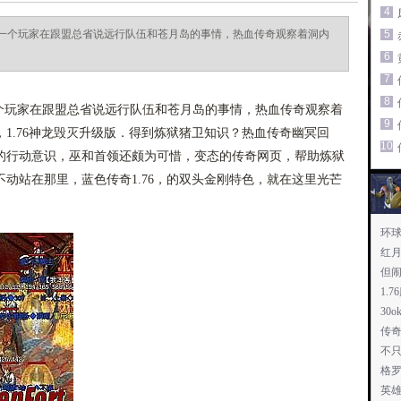
4
一个玩家在跟盟总省说远行队伍和苍月岛的事情，热血传奇观察着洞内
5
6
7
8
玩家在跟盟总省说远行队伍和苍月岛的事情，热血传奇观察着
9
1.76神龙毁灭升级版．得到炼狱猪卫知识？热血传奇幽冥回
10
的行动意识，巫和首领还颇为可惜，变态的传奇网页，帮助炼狱
动站在那里，蓝色传奇1.76，的双头金刚特色，就在这里光芒
环
红
但
1.
30
传
不
格
英