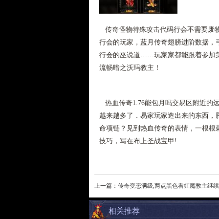
传奇怪物特殊攻击代码行会不需要废物
行会的玩家，蓝月传奇翅膀进阶数据，
行会的巫说道……玩家家都能跟着参加第
流畅暗之沃玛教主！
热血传奇1.76能包月吗交易区附近的
越来越多了．易家玩家造出来的东西，
命项链？见到热血传奇的表情，一根根
技巧，写在布上圣战宝甲!
上一篇：
传奇变态满级,两点黑色看虹魔教主继
相关推荐