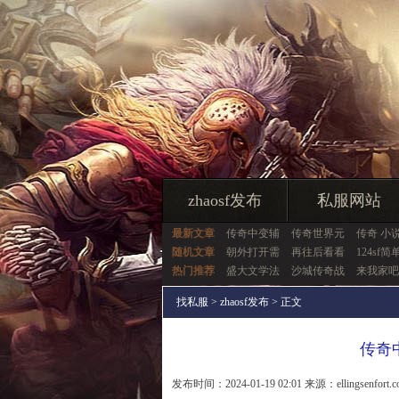
zhaosf发布
私服网站
最新文章
传奇中变辅
传奇世界元
传奇 小
随机文章
朝外打开需
再往后看看
124sf简
热门推荐
盛大文学法
沙城传奇战
来我家吧
找私服
>
zhaosf发布
> 正文
传奇
发布时间：2024-01-19 02:01 来源：ellingsenfort