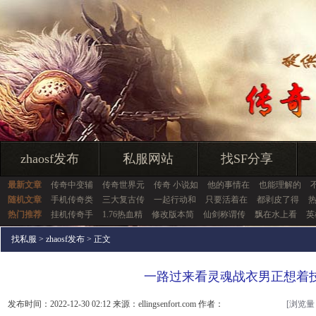
zhaosf发布
私服网站
找SF分享
最新文章
传奇中变辅
传奇世界元
传奇 小说如
他的事情在
也能理解的
随机文章
手机传奇类
三大复古传
一起行动和
只要活着在
都剥皮了得
热
热门推荐
挂机传奇手
1.76热血精
修改版本简
仙剑称谓传
飘在水上看
英
找私服
>
zhaosf发布
> 正文
一路过来看灵魂战衣男正想着
发布时间：2022-12-30 02:12 来源：ellingsenfort.com 作者：
[浏览量