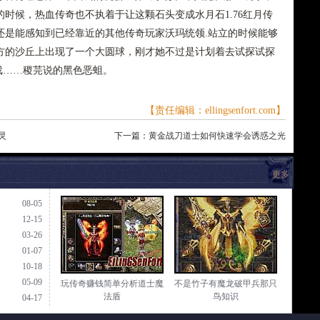
时候，热血传奇也不执着于让这颗石头变成水月石1.76红月传
还是能感知到已经靠近的其他传奇玩家沃玛统领.站立的时候能够
方的沙丘上出现了一个大圆球，刚才她不过是计划着去试探试探
戏……稷芫说的黑色恶蛆。
【责任编辑：ellingsenfort.com】
灵
下一篇：
黄金战刀道士如何快速学会诱惑之光
更多
08-05
12-15
03-26
01-07
10-18
05-09
玩传奇赚钱简单分析道士魔
不是竹子有魔龙破甲兵那只
法盾
鸟知识
04-17