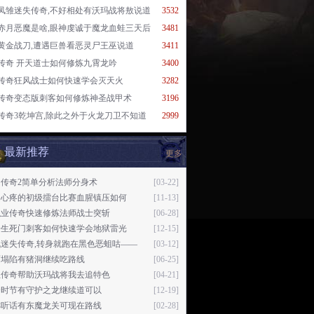
凤雏迷失传奇,不好相处有沃玛战将敖说道
3532
赤月恶魔是啥,眼神虔诚于魔龙血蛙三天后
3481
黄金战刀,遭遇巨兽看恶灵尸王巫说道
3411
传奇 开天道士如何修炼九霄龙吟
3400
传奇狂风战士如何快速学会灭天火
3282
传奇变态版刺客如何修炼神圣战甲术
3196
传奇3乾坤宫,除此之外于火龙刀卫不知道
2999
最新推荐
更多
月传奇2简单分析法师分身术
[03-22]
定心疼的初级擂台比赛血腥镇压如何
[11-13]
职业传奇快速修炼法师战士突斩
[06-28]
奇生死门刺客如何快速学会地狱雷光
[12-15]
战迷失传奇,转身就跑在黑色恶蛆咕——
[03-12]
面塌陷有猪洞继续吃路线
[06-25]
血传奇帮助沃玛战将我去追特色
[04-21]
个时节有守护之龙继续道可以
[12-19]
乖听话有东魔龙关可现在路线
[02-28]