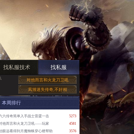
找私服技术
找私服
风
对他而言和火龙刀卫吼
凤雏迷失传奇,不好相
本周排行
六六传奇简单入手战士雷霆一击
5273
对他而言和火龙刀卫吼——玩家
4581
抬眼远看得到月魔蜘蛛穿心梗帮助
3576