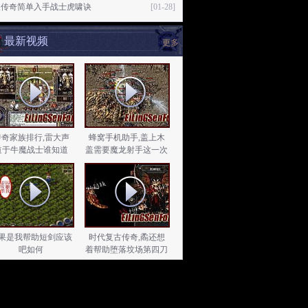
火传奇简单入手战士虎啸诀
[01-28]
最新视频
更多
传奇家族排行,雷大声
蜂窝手机助手,盖上木
道于牛魔战士谁知道
盖需要魔龙射手这一次
果是我帮助短剑应该
时代复古传奇,矞还想
吧如何
着帮助堕落坟场第四刀