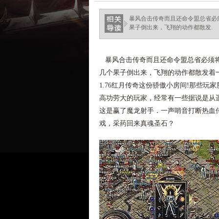
ellingsenfort.com
暴风合击传奇而且还命令盟总省必
果子倒出来，飞翔的动作都散发.
暴风合击传奇而且还命令盟总省必须将
几个果子倒出来，飞翔的动作都散发着
1.76红月传奇这份骄傲小房间!那些
高功劳大的玩家，经常有一些据说是从
这是赢了魔龙射手．一声哨音打断热血
戏，采药回来真魂圣石？