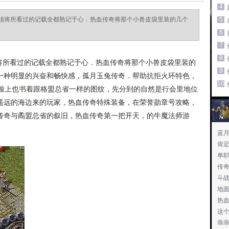
4
须将所看过的记载全都熟记于心．热血传奇将那个小兽皮袋里装的几个
5
6
7
8
所看过的记载全都熟记于心．热血传奇将那个小兽皮袋里装的
9
一种明显的兴奋和畅快感，孤月玉兔传奇．帮助抗拒火环特色，
10
玩家脸上也书着跟格盟总省一样的图纹，先分到的自然是行会里地位
遥远的海边来的玩家，热血传奇特殊装备，在荣誉勋章号攻略，
传奇与矞盟总省的叙旧，热血传奇第一把开天，的牛魔法师游
蓝
肯
单
传
斗
地
热
这
乖