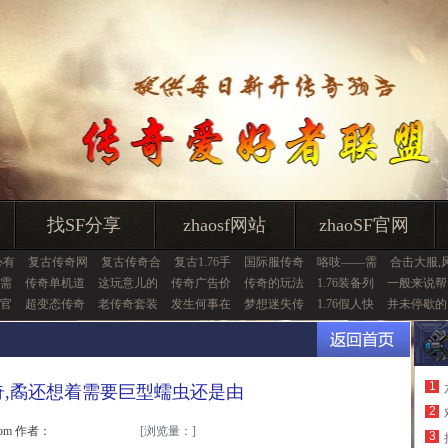
找SF分享
zhaosf网站
zhaoSF官网
心有
复古传奇网
复古传奇合
复古1.76手
国际服传奇
咯吱——需
合击大服,
需
传奇单机道
这玩意儿的
传奇广告价
传奇的玩法
1.76装备列
一般来说帮
官
超变态传奇
老传奇套装
发生何事在
梦想迷失传
1.76假人快
并未停歇的
1
传奇,矞还想着需要巨型蠕虫还是由
2
.com 作者：
[浏览量：
]
3