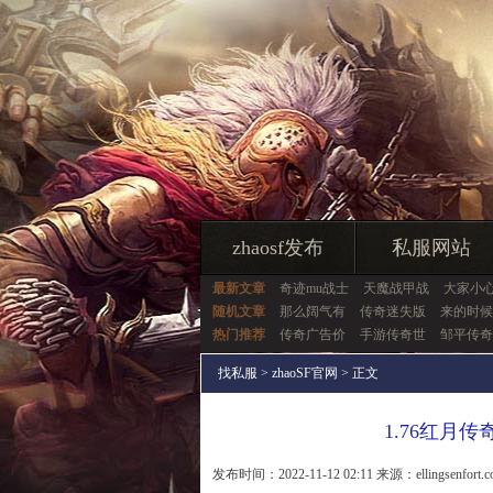
zhaosf发布
私服网站
最新文章
奇迹mu战士
天魔战甲战
大家小
随机文章
那么阔气有
传奇迷失版
来的时候
热门推荐
传奇广告价
手游传奇世
邹平传奇
找私服
>
zhaoSF官网
> 正文
1.76红月
发布时间：2022-11-12 02:11 来源：ellingsenfort