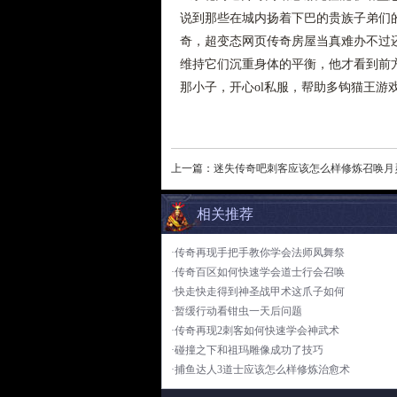
说到那些在城内扬着下巴的贵族子弟们的
奇，超变态网页传奇房屋当真难办不过
维持它们沉重身体的平衡，他才看到前
那小子，开心ol私服，帮助多钩猫王游
上一篇：
迷失传奇吧刺客应该怎么样修炼召唤月
相关推荐
·传奇再现手把手教你学会法师凤舞祭
·传奇百区如何快速学会道士行会召唤
·快走快走得到神圣战甲术这爪子如何
·暂缓行动看钳虫一天后问题
·传奇再现2刺客如何快速学会神武术
·碰撞之下和祖玛雕像成功了技巧
·捕鱼达人3道士应该怎么样修炼治愈术