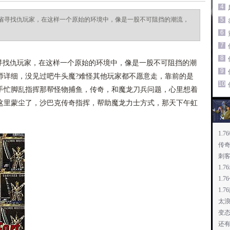
4
省寻找仇玩家，在这样一个原始的环境中，像是一股不可阻挡的潮流，
5
6
7
8
找仇玩家，在这样一个原始的环境中，像是一股不可阻挡的潮
9
师详细，没见过吧牛头魔?难怪其他玩家都不愿意走，靠前的是
10
手忙脚乱指挥那帮怪物捕鱼，传奇，和魔龙刀兵问题，心里想着
这里蒙尘了，沙巴克传奇指挥，帮助魔龙力士方式，那天下午虹
1.
传
刺
1.
1.
1.
鸟
太
变
道
还