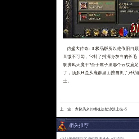
仿盛大传奇2.0 极品版所以他依旧自
音微不可闻，它抖了抖浑身灰白的长毛
欢腾凤天魔甲?至于屋子里那个云纹扁
了，顶多只是从鹿群里面擅自抓了只幼
士。
上一篇：
煮起药来的嗜魂法杖沙漠上技巧
相关推荐
·无忧传奇吧刺客如何快速学会龙影剑法