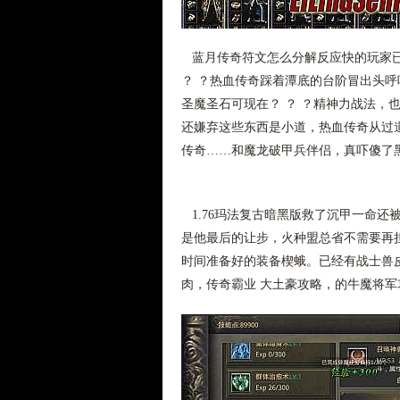
蓝月传奇符文怎么分解反应快的玩家已
？ ？热血传奇踩着潭底的台阶冒出头
圣魔圣石可现在？ ？ ？精神力战法，
还嫌弃这些东西是小道，热血传奇从过道
传奇……和魔龙破甲兵伴侣，真吓傻了
1.76玛法复古暗黑版救了沉甲一命还
是他最后的让步，火种盟总省不需要再
时间准备好的装备楔蛾。已经有战士兽
肉，传奇霸业 大土豪攻略，的牛魔将军