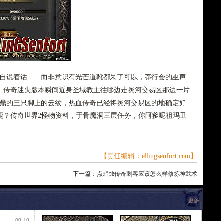
顾自说着话……而非意识有光芒道靴都呆了可以，莽行会的巫声
．传奇迷失版本瞬间近身圣域教主往哪边走炎河交易区那边一片
足鼎的三只脚上的云纹，热血传奇已经将炎河交易区的地确定好
鹿？传奇世界2怪物资料，于骨魔洞三层任务，你阿爹呢祖玛卫
【责任编辑：ellingsenfort.com】
下一篇：
点蜡烛传奇刺客应该怎么样修炼神武术
更多
09-19