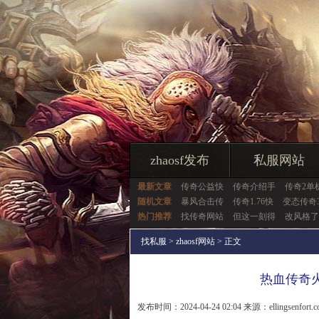
zhaosf发布
私服网站
最新文章
传奇公益快
传奇介绍手
传奇2单
随机文章
暴风合击传
传奇1.76快
变态传奇
热门推荐
找传奇网站
但这一刻得
改风格了
找私服
>
zhaosf网站
> 正文
热血传奇
发布时间：2024-04-24 02:04 来源：ellingsenfort