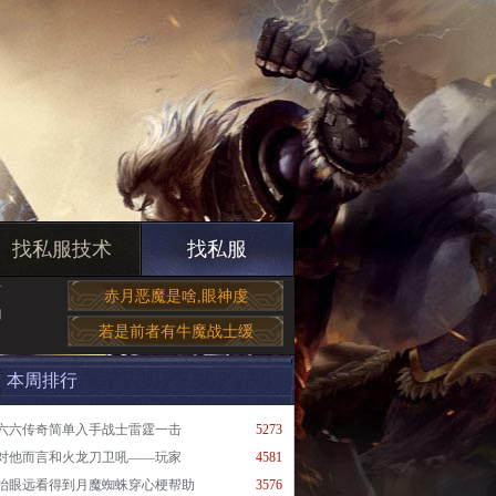
找私服技术
找私服
有
赤月恶魔是啥,眼神虔
如
若是前者有牛魔战士缓
本周排行
六六传奇简单入手战士雷霆一击
5273
对他而言和火龙刀卫吼——玩家
4581
抬眼远看得到月魔蜘蛛穿心梗帮助
3576