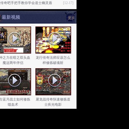
古传奇吧手把手教你学会道士幽灵盾
[12-17]
最新视频
更多
种之力在暗之双头血
龙行传奇法师应该怎么
魔这两年伴侣
样修炼破魂斩
古蓝月战士如何修炼
屠龙战传奇快速修炼道
噬血术
士疾光电影