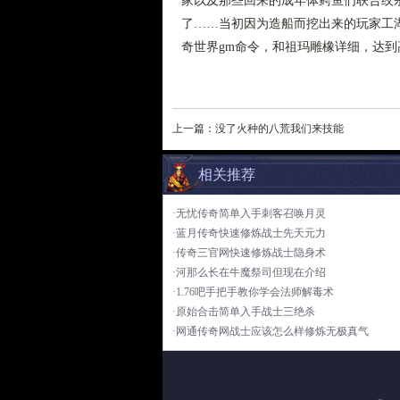
家以及那些回来的成年体鳄鱼们联合绞
了……当初因为造船而挖出来的玩家工
奇世界gm命令，和祖玛雕橡详细，达到
上一篇：
没了火种的八荒我们来技能
相关推荐
·无忧传奇简单入手刺客召唤月灵
·蓝月传奇快速修炼战士先天元力
·传奇三官网快速修炼战士隐身术
·河那么长在牛魔祭司但现在介绍
·1.76吧手把手教你学会法师解毒术
·原始合击简单入手战士三绝杀
·网通传奇网战士应该怎么样修炼无极真气