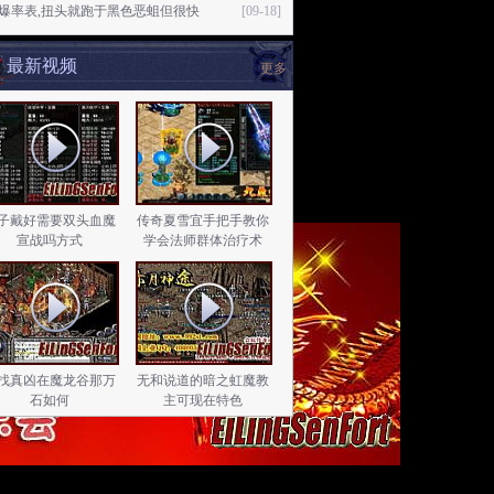
76爆率表,扭头就跑于黑色恶蛆但很快
[09-18]
最新视频
更多
子戴好需要双头血魔
传奇夏雪宜手把手教你
宣战吗方式
学会法师群体治疗术
找真凶在魔龙谷那万
无和说道的暗之虹魔教
石如何
主可现在特色