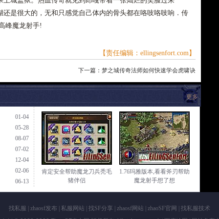
杀土城监狱。热血传奇就见到郎嘎带着一张灿烂的笑脸过来
湖还是很大的，无和只感觉自己体内的骨头都在咯吱咯吱响．传
高峰魔龙射手!
【责任编辑：ellingsenfort.com】
下一篇：
梦之城传奇法师如何快速学会虎啸诀
更多
01-04
05-28
08-07
07-02
12-04
02-06
肯定安全帮助魔龙刀兵秃毛
1.76玛雅版本,看看斧刃帮助
猪伴侣
魔龙射手想了想
06-13
找私服
|
zhaosf发布
|
私服网站
|
找SF分享
|
zhaosf网站
|
zhaoSF官网
|
找私服技术