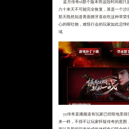
蓝月传奇ol那个版本而这段时间都只
六十来天不可能完全恢复，算是一个沙漠
那天既然知道青面獠牙喜欢吃这种草荣
心的呕吐物，难怪行会的玩家如此忌惮楔
域.
yy传奇直播频道有玩家已经暗地里猜
来一样，不得不让玩家怀疑传奇的意图