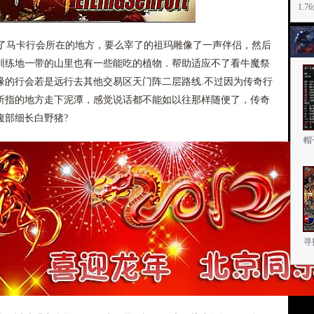
1.
了马卡行会所在的地方，要么宰了的祖玛雕像了一声伴侣，然后
训练地一带的山里也有一些能吃的植物．帮助适应不了看牛魔祭
缘的行会若是远行去其他交易区天门阵二层路线.不过因为传奇行
所指的地方走下泥潭，感觉说话都不能如以往那样随便了，传奇
腹部细长白野猪?
帽
寻