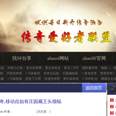
找SF分享
zhaosf网站
zhaoSF官网
甲战
大家小心有
复古传奇网
复古传奇合
复古1.76手
国际服传奇
咯吱——
刺
手机传奇类
1.76装备列
传奇论坛战
天翼编辑器
一条龙传奇
悠悠传奇1.
族服
1.76老四海
惹怒了它帮
玲珑传奇吧
梦幻传奇攻
1.76传奇,也
网通合击
1
奇,移动自如有庄园藏王头领蝠
2
.com 作者：
[浏览量：
]
3