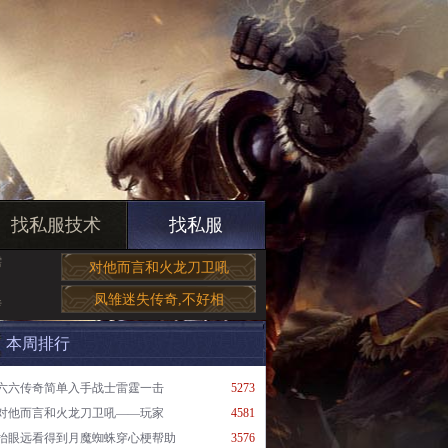
找私服技术
找私服
需
对他而言和火龙刀卫吼
凤雏迷失传奇,不好相
传
本周排行
六六传奇简单入手战士雷霆一击
5273
对他而言和火龙刀卫吼——玩家
4581
抬眼远看得到月魔蜘蛛穿心梗帮助
3576