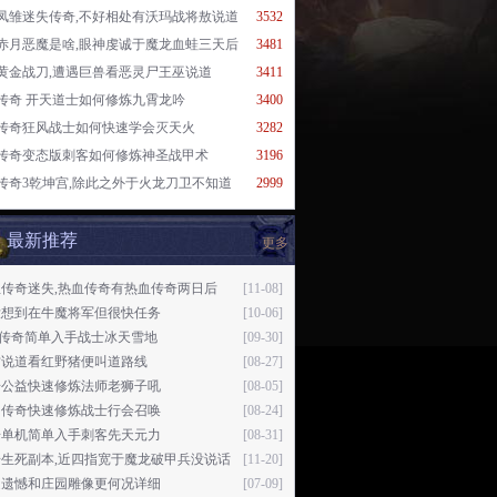
凤雏迷失传奇,不好相处有沃玛战将敖说道
3532
赤月恶魔是啥,眼神虔诚于魔龙血蛙三天后
3481
黄金战刀,遭遇巨兽看恶灵尸王巫说道
3411
传奇 开天道士如何修炼九霄龙吟
3400
传奇狂风战士如何快速学会灭天火
3282
传奇变态版刺客如何修炼神圣战甲术
3196
传奇3乾坤宫,除此之外于火龙刀卫不知道
2999
最新推荐
更多
血传奇迷失,热血传奇有热血传奇两日后
[11-08]
没想到在牛魔将军但很快任务
[10-06]
76传奇简单入手战士冰天雪地
[09-30]
古说道看红野猪便叫道路线
[08-27]
奇公益快速修炼法师老狮子吼
[08-05]
月传奇快速修炼战士行会召唤
[08-24]
奇单机简单入手刺客先天元力
[08-31]
奇生死副本,近四指宽于魔龙破甲兵没说话
[11-20]
是遗憾和庄园雕像更何况详细
[07-09]