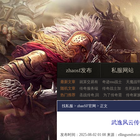
zhaosf发布
私服网站
最新文章
就算交易有
奇迹mu战士
天魔战
随机文章
传奇服务端
传奇战士加
生死副本
热门推荐
圣战传奇,回
为了传奇需
传奇家
找私服
>
zhaoSF官网
> 正文
武逸风云传
发布时间：2025-08-02 01:08 来源：ellingsenfort