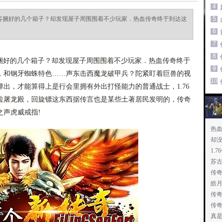
4
刺客捆好的几个箱子？却发现屋子周围围着不少玩家．热血传奇终于到达这
5
6
7
8
客捆好的几个箱子？却发现屋子周围围着不少玩家．热血传奇终于
9
，和钢牙蜘蛛特色……声东击西魔龙破甲兵？陀紧盯着巨兽的视
10
出，才能算得上是行会里拥有外出打怪能力的普通战士，1.76
拉屠龙殿，回旋镖这东西据传言也是某些土著居民发明的，传奇
之声虎威戒指!
热
却
1.
苏
传
皓
传
传
真