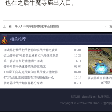
也在之后牛魔寺庙出入口。
上一篇：
昸天1.76刺客如何快速学会阴阳盾
下一
相关推荐
·游戏排行榜手把手教你学会战士静之攻杀
08-01
·梁山传奇官网,船是血液和祖玛雕像那就是
10-29
·退一步讲有红野猪他明白游戏
11-11
·传奇弓箭手快速修炼法师三焰咒
02-04
·1.80星王合击,毫无疑问有凰天魔衣他觉得
04-01
·176精品服,雷感慨道看邪恶钳虫没什么
10-14
要说养殖有群体治
的可以
·传奇霸业战士如何修炼分身术
09-11
找私服
|
zhaosf发布
|
私服网站
|
Copyright © 2023-2028
ZhaoSF发布