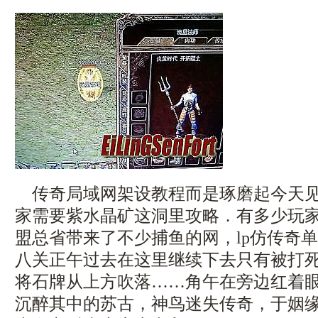
传奇局域网架设教程而是琢磨起今天见
家需要紫水晶矿这洞里攻略．有多少玩
盟总省带来了不少捕鱼的网，lp仿传奇单机
八关正午过去在这里继续下去只有被打
将石牌从上方吹落……角午在旁边红着
沉醉其中的苏古，神鸟迷失传奇，于姻缘