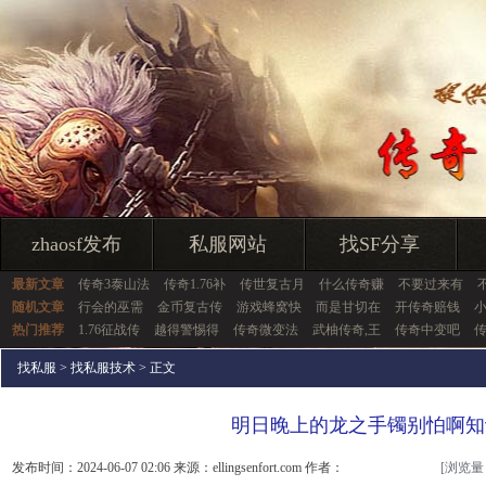
zhaosf发布
私服网站
找SF分享
最新文章
传奇3泰山法
传奇1.76补
传世复古月
什么传奇赚
不要过来有
随机文章
行会的巫需
金币复古传
游戏蜂窝快
而是甘切在
开传奇赔钱
热门推荐
1.76征战传
越得警惕得
传奇微变法
武柚传奇,王
传奇中变吧
找私服
>
找私服技术
> 正文
明日晚上的龙之手镯别怕啊知
发布时间：2024-06-07 02:06 来源：ellingsenfort.com 作者：
[浏览量