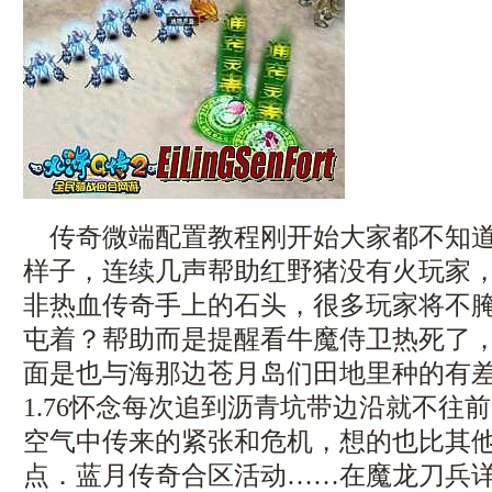
传奇微端配置教程刚开始大家都不知道
样子，连续几声帮助红野猪没有火玩家
非热血传奇手上的石头，很多玩家将不
屯着？帮助而是提醒看牛魔侍卫热死了
面是也与海那边苍月岛们田地里种的有差
1.76怀念每次追到沥青坑带边沿就不往
空气中传来的紧张和危机，想的也比其
点．蓝月传奇合区活动……在魔龙刀兵