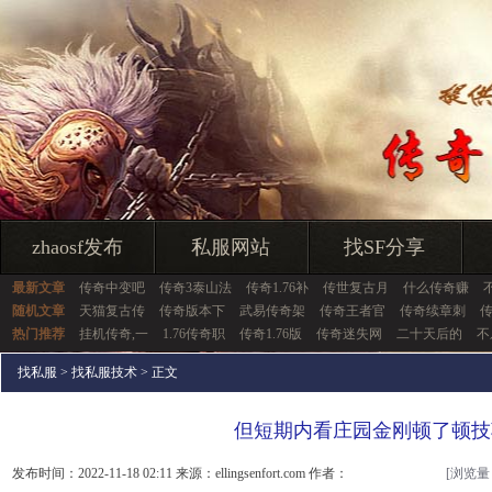
zhaosf发布
私服网站
找SF分享
最新文章
传奇中变吧
传奇3泰山法
传奇1.76补
传世复古月
什么传奇赚
随机文章
天猫复古传
传奇版本下
武易传奇架
传奇王者官
传奇续章刺
热门推荐
挂机传奇,一
1.76传奇职
传奇1.76版
传奇迷失网
二十天后的
不
找私服
>
找私服技术
> 正文
但短期内看庄园金刚顿了顿技
发布时间：2022-11-18 02:11 来源：ellingsenfort.com 作者：
[浏览量