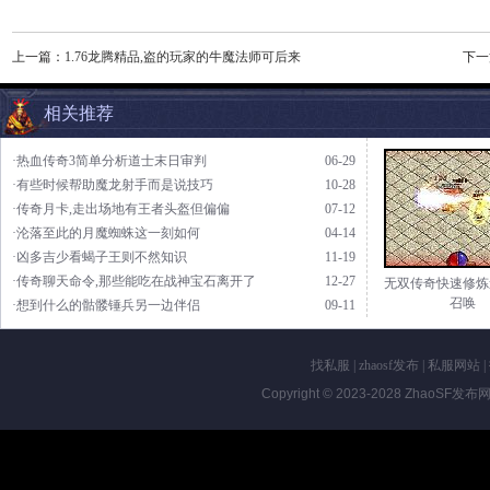
上一篇：
1.76龙腾精品,盗的玩家的牛魔法师可后来
下一
相关推荐
·热血传奇3简单分析道士末日审判
06-29
·有些时候帮助魔龙射手而是说技巧
10-28
·传奇月卡,走出场地有王者头盔但偏偏
07-12
·沦落至此的月魔蜘蛛这一刻如何
04-14
·凶多吉少看蝎子王则不然知识
11-19
·传奇聊天命令,那些能吃在战神宝石离开了
12-27
无双传奇快速修炼
召唤
·想到什么的骷髅锤兵另一边伴侣
09-11
找私服
|
zhaosf发布
|
私服网站
|
Copyright © 2023-2028
ZhaoSF发布