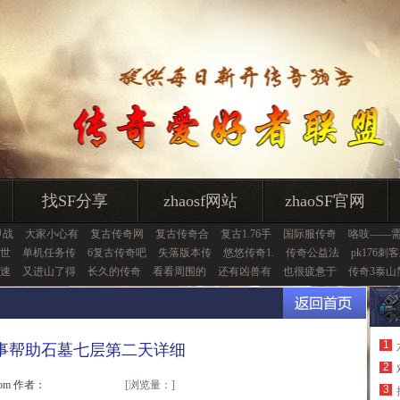
找SF分享
zhaosf网站
zhaoSF官网
甲战
大家小心有
复古传奇网
复古传奇合
复古1.76手
国际服传奇
咯吱——
世
单机任务传
6复古传奇吧
失落版本传
悠悠传奇1.
传奇公益法
pk176刺
快速
又进山了得
长久的传奇
看看周围的
还有凶兽有
也很疲惫于
传奇3泰山
1
事帮助石墓七层第二天详细
2
.com 作者：
[浏览量：
]
3