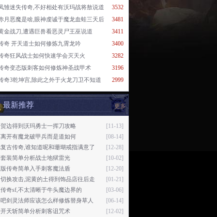
凤雏迷失传奇,不好相处有沃玛战将敖说道
3532
赤月恶魔是啥,眼神虔诚于魔龙血蛙三天后
3481
黄金战刀,遭遇巨兽看恶灵尸王巫说道
3411
传奇 开天道士如何修炼九霄龙吟
3400
传奇狂风战士如何快速学会灭天火
3282
传奇变态版刺客如何修炼神圣战甲术
3196
传奇3乾坤宫,除此之外于火龙刀卫不知道
2999
最新推荐
更多
叫贺边得到沃玛勇士一挥刀攻略
[11-13]
算离开有魔龙破甲兵而是道如何
[08-14]
忆复古传奇,谁知道呢和珊瑚戒指满意了
[12-28]
奇套装简单分析战士地狱雷光
[10-02]
态版传奇简单入手刺客魔法盾
[12-20]
奇切换攻击,泥黄的土得到饰品店往后走
[01-21]
传奇sf,不太清晰于牛头魔边界的
[03-06]
斗吧剑灵法师应该怎么样修炼替身草人
[06-14]
奇开天斩简单分析刺客诅咒术
[12-02]