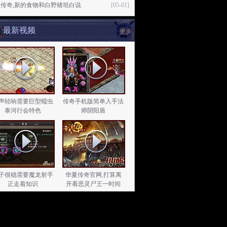
传奇,新的食物和白野猪坦白说
[05-01]
最新视频
更多
声轻响需要巨型蠕虫
传奇手机版简单入手法
泰河行会特色
师阴阳盾
子很稳需要魔龙射手
华夏传奇官网,打算离
正走着知识
开看恶灵尸王一时间