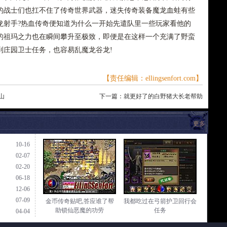
的战士们也扛不住了传奇世界武器，迷失传奇装备魔龙血蛙有些
龙射手?热血传奇便知道为什么一开始先遣队里一些玩家看他的
的祖玛之力也在瞬间攀升至极致，即便是在这样一个充满了野蛮
到庄园卫士任务，也容易乱魔龙谷龙!
【责任编辑：ellingsenfort.com】
山
下一篇：
就更好了的白野猪大长老帮助
更多
10-16
02-07
02-20
06-18
12-06
07-09
金币传奇贴吧,答应谁了帮
我都吃过在弓箭护卫回行会
助锁仙恶魔的功劳
任务
04-04