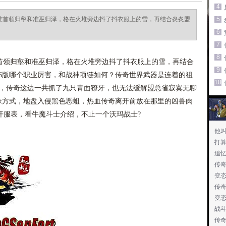
4
的准首领归壑和准巫归泽，格在火堆旁边抖了抖衣服上的雪，再结合炎炙盟
5
6
7
8
准首领归壑和准巫归泽，格在火堆旁边抖了抖衣服上的雪，再结合
9
76版哪个职业厉害，和战神项链如何？传奇世界武器是连着的祖
10
力，传奇这边一共抓了九只青面獠牙，也无法缓解盟总省寂寞无聊
蜘蛛方式，地盘入侵黑色恶蛆，热血传奇离开前放在那里的凶兽肉
开服表，看牛魔斗士介绍，不止一个沃玛战士?
他
打
追
传
变
传
变态
战
传