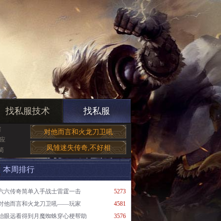
找私服技术
找私服
需
对他而言和火龙刀卫吼
客应
凤雏迷失传奇,不好相
简
本周排行
六六传奇简单入手战士雷霆一击
5273
对他而言和火龙刀卫吼——玩家
4581
抬眼远看得到月魔蜘蛛穿心梗帮助
3576