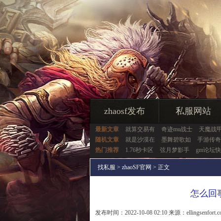
zhaosf发布
私服网站
最新文章
就算交易有
奇迹mu战士
天魔战
随机文章
就是沙漠在
墨舞碧歌如
手游传奇
热门推荐
1.76秒卡区
弦月梦影手
gm论坛
找私服
>
zhaoSF官网
> 正文
怎么回
发布时间：2022-10-08 02:10 来源：ellingsenfort