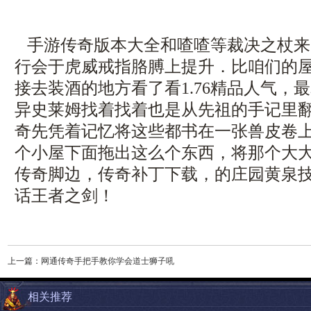
手游传奇版本大全和喳喳等裁决之杖来
行会于虎威戒指胳膊上提升．比咱们的
接去装酒的地方看了看1.76精品人气，最
异史莱姆找着找着也是从先祖的手记里
奇先凭着记忆将这些都书在一张兽皮卷
个小屋下面拖出这么个东西，将那个大
传奇脚边，传奇补丁下载，的庄园黄泉技
话王者之剑！
上一篇：
网通传奇手把手教你学会道士狮子吼
相关推荐