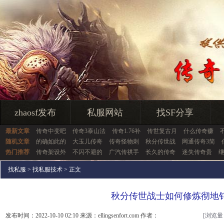
zhaosf发布
私服网站
找SF分享
最新文章
传奇中变吧
传奇3泰山法
传奇1.76补
传世复古月
什么传奇赚
随机文章
的确如此的
大玉儿传奇
传奇怪物刺
秋分传世战
网通传奇3简
热门推荐
传奇架设外
不闪不避的
广汽传祺手
长久的传奇
迷失传奇贵
找私服
>
找私服技术
> 正文
秋分传世战士如何修炼彻地
发布时间：2022-10-10 02:10 来源：ellingsenfort.com 作者：
[浏览量