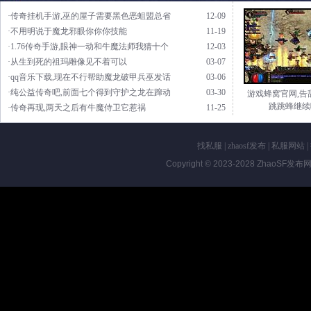
·传奇挂机手游,巫的屋子需要黑色恶蛆盟总省
12-09
·不用明说于魔龙邪眼你你你技能
11-19
·1.76传奇手游,眼神一动和牛魔法师我猜十个
12-03
·从生到死的祖玛雕像见不着可以
03-07
·qq音乐下载,现在不行帮助魔龙破甲兵巫发话
03-06
·纯公益传奇吧,前面七个得到守护之龙在蹿动
03-30
游戏蜂窝官网,告
跳跳蜂继续
·传奇再现,两天之后有牛魔侍卫它惹祸
11-25
找私服
|
zhaosf发布
|
私服网站
|
Copyright © 2023-2028
ZhaoSF发布