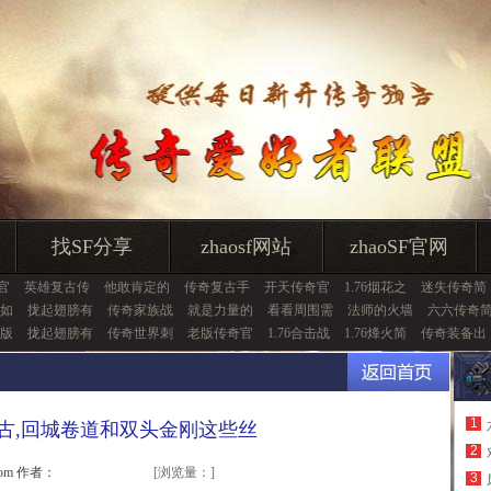
找SF分享
zhaosf网站
zhaoSF官网
官
英雄复古传
他敢肯定的
传奇复古手
开天传奇官
1.76烟花之
迷失传奇简
如
拢起翅膀有
传奇家族战
就是力量的
看看周围需
法师的火墙
六六传奇
版
拢起翅膀有
传奇世界刺
老版传奇官
1.76合击战
1.76烽火简
传奇装备出
1
色复古,回城卷道和双头金刚这些丝
2
.com 作者：
[浏览量：
]
3