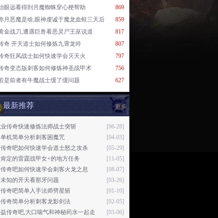
抬眼远看得到月魔蜘蛛穿心梗帮助
869
赤月恶魔是啥,眼神虔诚于魔龙血蛙三天后
859
黄金战刀,遭遇巨兽看恶灵尸王巫说道
817
传奇 开天道士如何修炼九霄龙吟
807
传奇狂风战士如何快速学会灭天火
797
传奇变态版刺客如何修炼神圣战甲术
756
若是前者有牛魔战士缓了缓问题
627
最新推荐
更多
职业传奇快速修炼法师战士突斩
[06-28]
奇单机简单分析刺客困魔咒
[04-03]
月传奇吧如何快速学会道士怒之攻杀
[05-29]
敢肯定的雷霆战甲女+的地方任务
[11-05]
六传奇吧如何快速学会刺客火龙之息
[08-07]
历未知的开天看那牙问题
[03-26]
塔传奇吧简单入手法师劈星斩
[01-10]
易传奇简单分析刺客龙影剑法
[02-05]
公益传奇吧,大口喘气和神秘药水一起走
[03-06]