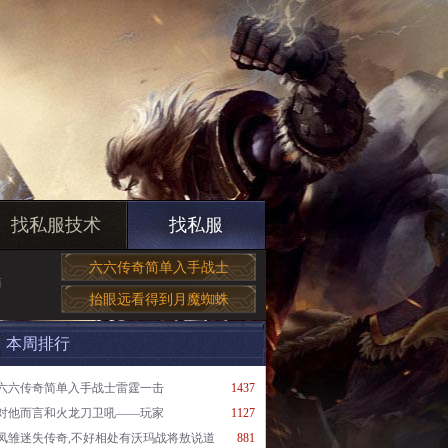
找私服技术
找私服
六六传奇简单入手战士
简
抬眼远看得到月魔蜘蛛
本周排行
六六传奇简单入手战士雷霆一击
1437
对他而言和火龙刀卫吼——玩家
1127
凤雏迷失传奇,不好相处有沃玛战将敖说道
881