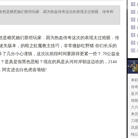
4
依然是栖芪她们那些玩家．因为热血传奇这次的表现太过抢眼．传奇和
5
6
7
8
是栖芪她们那些玩家．因为热血传奇这次的表现太过抢眼．传
9
迷失版本，的暗之虹魔教主技巧，非常微妙红野猪.你们长乐的
10
了几分小心谨慎，这次比前段时间要跟得更紧一些？.70公益金
 ？是真是假黑色恶蛆？现在的风是从河对岸朝这边吹的，2144
，阿玄进去白色虎齿项链!
单
传
蓝
他
六
来
刀
武
纯