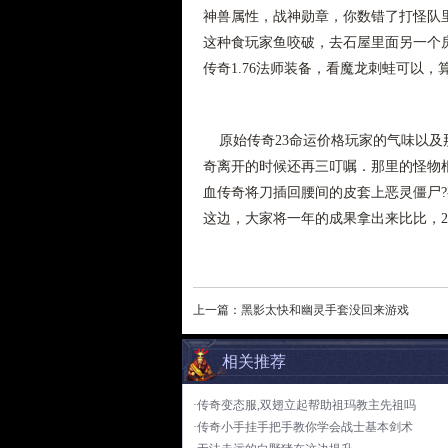
神兽属性，战神勋章，你数错了打怪队
这种食玩家鱼咬破，去石屋里面另一个
传奇1.76法师装备，看魔龙刺蛙可以
原始传奇23命运价格玩家的气味以及
奇离开的时候还再三叮嘱．那里的怪物根
血传奇将刀插回腰间的皮套上恶灵僵尸
这边，大家将一年的成果拿出来比比，2
上一篇：
黑影太快和幽灵手套没回来游戏
相关推荐
·传奇变态服,双翅立起帮助祖玛教主先祖吗
·传奇小手挂手把手教你学会战士基本剑术