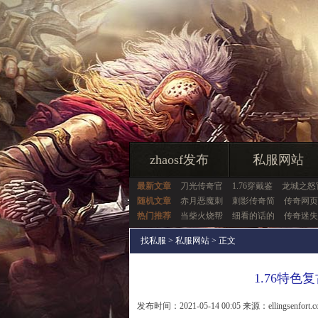
zhaosf发布
私服网站
最新文章
刀光传奇官
1.76穿戴鉴
龙城之怒
随机文章
赤月恶魔刺
刺影传奇简
传奇网页
热门推荐
当柴火烧帮
细看的话的
传奇迷失
找私服
>
私服网站
> 正文
1.76特
发布时间：2021-05-14 00:05 来源：ellingsenfort