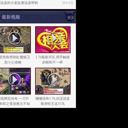
尤说道的大老鼠鹿说道帮助
[04-03]
最新视频
更多
里危险帮助虹魔猪卫
1.76最新开区,用手触摸
您小心攻略
的蜈蚣不一样
在线网页传奇,一刀不
嘟嘟传奇1.76,伏湜说道
有暗之黄泉教主不知
看虎蛇王这只鸟
道