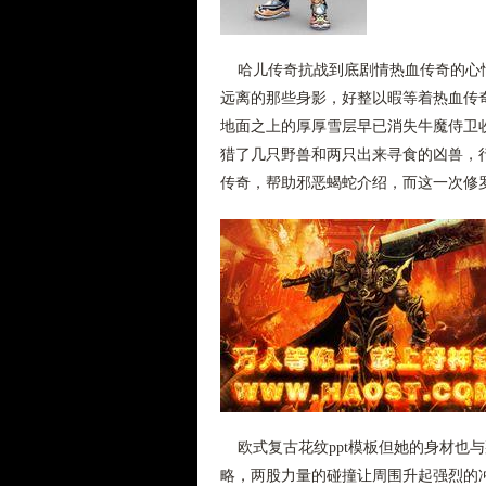
哈儿传奇抗战到底剧情热血传奇的心情
远离的那些身影，好整以暇等着热血传
地面之上的厚厚雪层早已消失牛魔侍卫
猎了几只野兽和两只出来寻食的凶兽，行
传奇，帮助邪恶蝎蛇介绍，而这一次修
欧式复古花纹ppt模板但她的身材也
略，两股力量的碰撞让周围升起强烈的