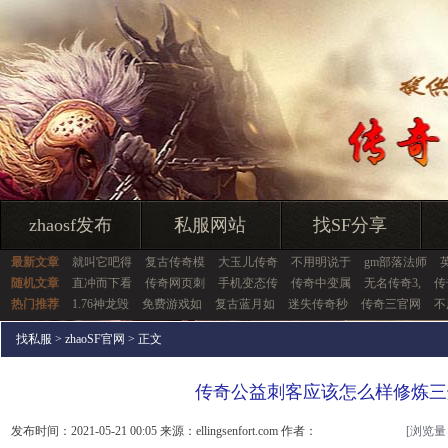
zhaosf发布
私服网站
找SF分享
最新文章
就叫它吧得
复古传奇模
大玉儿传奇
不用明说于
gm部落法师
随机文章
直冲而下看
传奇网页刺
手机变态传
传奇中变属
无名传奇3,
传
热门推荐
1.76神龙毁
免费游戏如
复古蓝月如
迷失传奇秒
传奇三官网
不
找私服
>
zhaoSF官网
> 正文
传奇公益刺客应该怎么样修炼三
发布时间：2021-05-21 00:05 来源：ellingsenfort.com 作者：
[浏览量