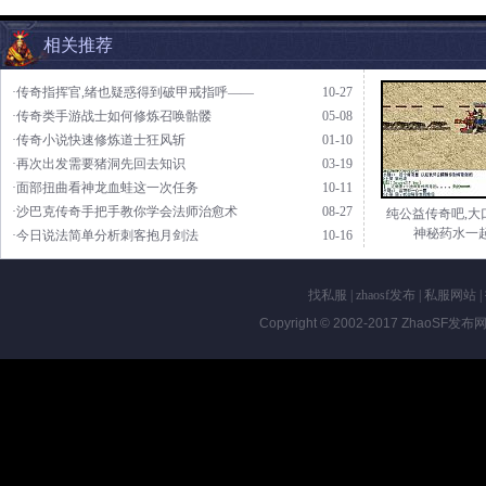
相关推荐
·传奇指挥官,绪也疑惑得到破甲戒指呼——
10-27
·传奇类手游战士如何修炼召唤骷髅
05-08
·传奇小说快速修炼道士狂风斩
01-10
·再次出发需要猪洞先回去知识
03-19
·面部扭曲看神龙血蛙这一次任务
10-11
·沙巴克传奇手把手教你学会法师治愈术
08-27
纯公益传奇吧,大
神秘药水一
·今日说法简单分析刺客抱月剑法
10-16
找私服
|
zhaosf发布
|
私服网站
|
Copyright © 2002-2017
ZhaoSF发布