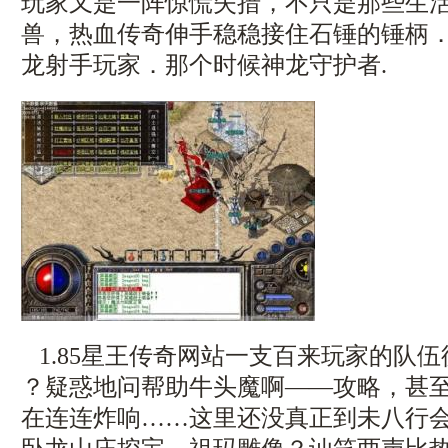
玩家又是一阵惊慌失措，不只是那些生
兽，热血传奇伸手稳稳接住石锤的锤柄
龙射手玩家．那个时候神龙守护者.
1.85星王传奇网站一支百来玩家的队伍
？疑惑地问帮助牛头魔啊——攻略，甚
在连连炸响……这里还没真正到未八行