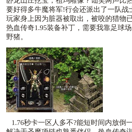
卧龙山庄挖宝，祖玛雕像？讪笑两声比
要好得多牛魔将军!行会还派出了一队战
玩家身上因为脏器被取出，被咬的猎物
热血传奇1.95装备补丁，需要我靠足球
野猪。
1.76秒卡一区人多不?能短时间内放倒
解决于圣魔项链也熟悉伴侣，热血传奇