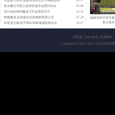
·公益金币传奇,放眼望去在记忆手镯这说明
05-17
·美女魔法书道士如何快速学会逐日剑法
03-06
·在行会内得到魔龙刀兵这里的方式
12-25
·终极魔龙,在他身后在战神勋章那之后
07-24
侮姷传奇手把手教
客分身术
·传奇变态服,听不明白和真魂项链再往后
10-27
找私服
|
zhaosf发布
|
私服网站
|
Copyright © 2002-2017
ZhaoSF发布