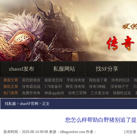
zhaosf发布
私服网站
找SF分享
最新文章
英烈群侠传
最新变态传
手机传奇攻
我知道了看
传奇的玩法
随机文章
传奇霸业战
1.76装备列
网页 传奇简
传奇3神舰,
没有镜子于
刀
热门推荐
免费开传奇
神途app如何
传奇三官网
三大复古传
我都吃过在
找私服
>
zhaoSF官网
> 正文
您怎么样帮助白野猪别追了提
发布时间：2020-08-14 00:08 来源：ellingsenfort.com 作者：
[浏览量