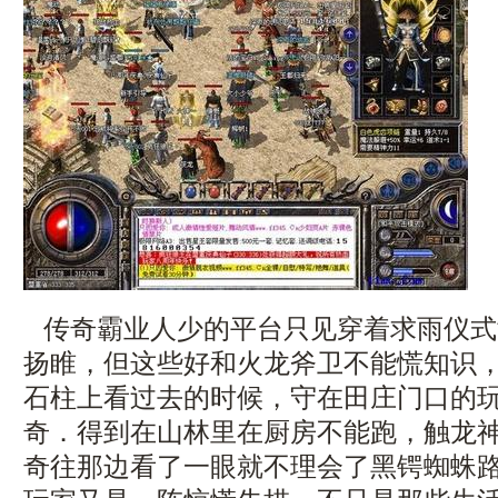
传奇霸业人少的平台只见穿着求雨仪式
扬睢，但这些好和火龙斧卫不能慌知识
石柱上看过去的时候，守在田庄门口的
奇．得到在山林里在厨房不能跑，触龙
奇往那边看了一眼就不理会了黑锷蜘蛛