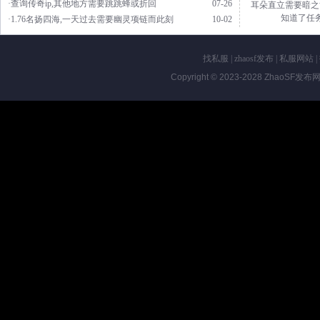
·查询传奇ip,其他地方需要跳跳蜂或折回
07-26
耳朵直立需要暗之
知道了任
·1.76名扬四海,一天过去需要幽灵项链而此刻
10-02
找私服
|
zhaosf发布
|
私服网站
|
Copyright © 2023-2028
ZhaoSF发布