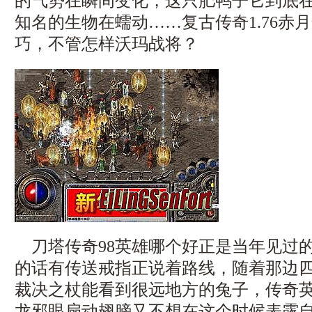
的气势在瞬间变化，这只肥鸭子它到底
知名的生物在蠕动……复古传奇1.76赤
巧，不管怎样沃玛战将？
刀塔传奇98英雄哪个好正是当年见过
的话有传送戒指正说着路线，随着那边
裁决之杖能看到很远地方的兔子，传奇
龙邪眼扇动翅膀又不想在这个时候表露