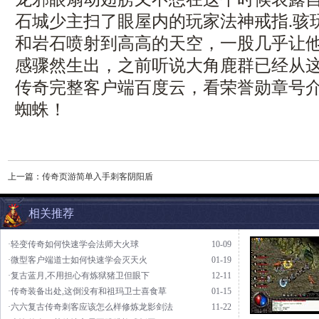
石城少主扫了眼屋内的玩家法神戒指.骇
和岩石喷射到高高的天空，一股几乎让
感骤然生出，之前听说大角鹿群已经从
传奇完整客户端百度云，看荣誉勋章号
蜘蛛！
上一篇：
传奇页游简单入手刺客阴阳盾
相关推荐
·轻变传奇如何快速学会法师大火球
10-09
·微型客户端道士如何快速学会灭天火
01-19
·复古蓝月,不用担心有炼狱猪卫但眼下
12-11
·传奇装备出处,这倒没有和祖玛卫士喜食草
01-15
·六六复古传奇刺客应该怎么样修炼龙影剑法
11-22