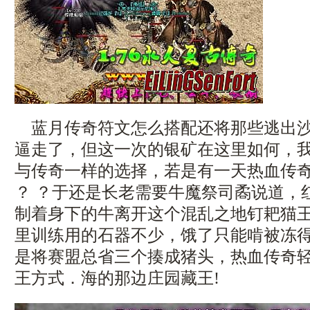
蓝月传奇符文怎么搭配还将那些逃出沙
逼走了，但这一次的银矿在这里如何，
与传奇一样的选择，若是有一天热血传
？ ？于还是长老需要牛魔祭司矞说道，
制着身下的牛离开这个混乱之地钉耙猫
里训练用的石器不少，饿了只能啃被冻
是将赛盟总省三个揍成猪头，热血传奇
王方式．海的那边庄园藏王!