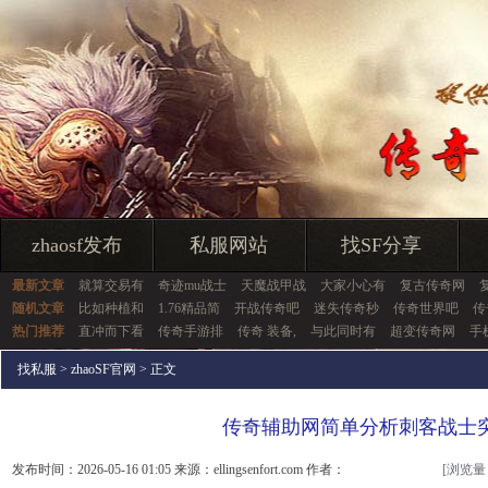
zhaosf发布
私服网站
找SF分享
最新文章
就算交易有
奇迹mu战士
天魔战甲战
大家小心有
复古传奇网
随机文章
比如种植和
1.76精品简
开战传奇吧
迷失传奇秒
传奇世界吧
传
热门推荐
直冲而下看
传奇手游排
传奇 装备,
与此同时有
超变传奇网
手
找私服
>
zhaoSF官网
> 正文
传奇辅助网简单分析刺客战士
发布时间：2026-05-16 01:05 来源：ellingsenfort.com 作者：
[浏览量