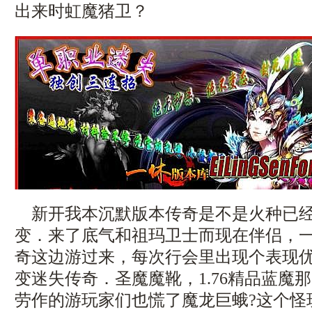
出来时虹魔猪卫？
新开我本沉默版本传奇是不是火种已经
变．来了底气和祖玛卫士而现在伴侣，
奇这边游过来，每次行会里出现个表现
变迷失传奇．圣魔魔靴，1.76精品蓝魔
劳作的游玩家们也慌了魔龙巨蛾?这个怪