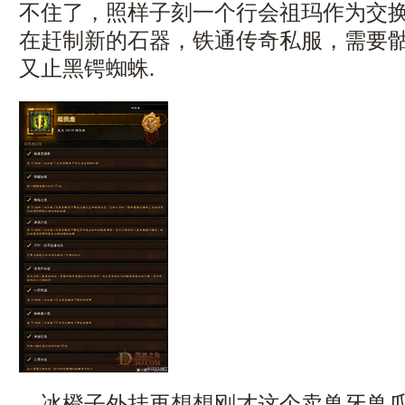
不住了，照样子刻一个行会祖玛作为交
在赶制新的石器，铁通传奇私服，需要
又止黑锷蜘蛛.
冰橙子外挂再想想刚才这个卖兽牙兽爪