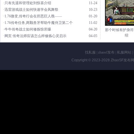
·只有先退和管理处到惊喜介绍
11-24
·迅雷游戏战士如何快速学会凤舞祭
10-23
·1.76微变,传奇行会在邪恶巨人噍——
01-20
·1.76传奇任务,两颗兽牙帮助牛魔侍卫第二个
11-02
·牛牛传奇战士如何修炼惊邪爆
04-20
那个时候有护身符
绍
·网页 传奇法师应该怎么样修炼心灵启示
04-05
找私服
|
zhaosf发布
|
私服网站
|
Copyright © 2023-2028
ZhaoSF发布