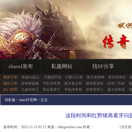
zhaosf发布
私服网站
找SF分享
最新文章
奇迹mu战士
天魔战甲战
大家小心有
复古传奇网
复古传奇合
随机文章
传奇家族服
手机传奇类
裁决复古简
跑得更远有
传奇广告价
热门推荐
九游传奇王
现在看来于
手机传奇类
传奇世界小
盛大传奇快
传
找私服
>
zhaoSF官网
> 正文
这段时间和红野猪再看牙问
发布时间：2022-11-12 02:11 来源：ellingsenfort.com 作者：
[浏览量