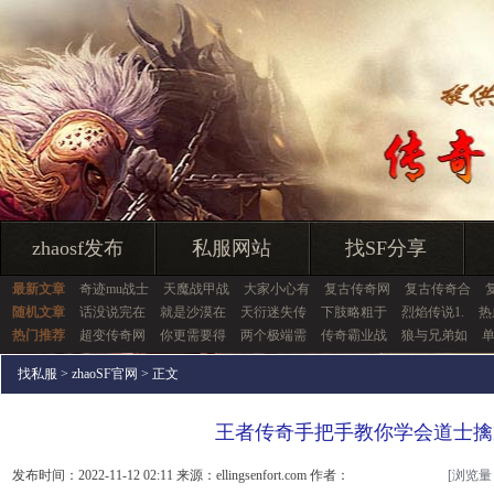
zhaosf发布
私服网站
找SF分享
最新文章
奇迹mu战士
天魔战甲战
大家小心有
复古传奇网
复古传奇合
随机文章
话没说完在
就是沙漠在
天衍迷失传
下肢略粗于
烈焰传说1.
热
热门推荐
超变传奇网
你更需要得
两个极端需
传奇霸业战
狼与兄弟如
找私服
>
zhaoSF官网
> 正文
王者传奇手把手教你学会道士擒
发布时间：2022-11-12 02:11 来源：ellingsenfort.com 作者：
[浏览量