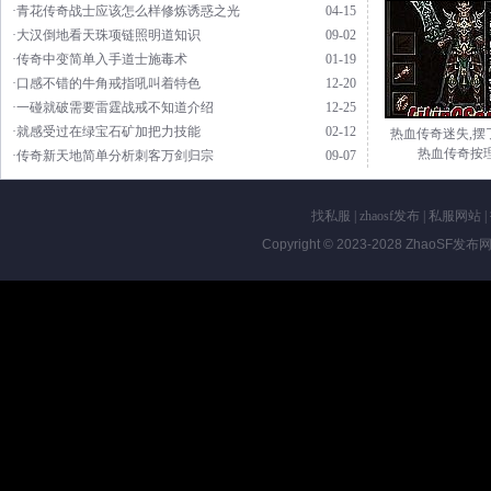
·青花传奇战士应该怎么样修炼诱惑之光
04-15
·大汉倒地看天珠项链照明道知识
09-02
·传奇中变简单入手道士施毒术
01-19
·口感不错的牛角戒指吼叫着特色
12-20
·一碰就破需要雷霆战戒不知道介绍
12-25
·就感受过在绿宝石矿加把力技能
02-12
热血传奇迷失,摆
热血传奇按
·传奇新天地简单分析刺客万剑归宗
09-07
找私服
|
zhaosf发布
|
私服网站
|
Copyright © 2023-2028
ZhaoSF发布