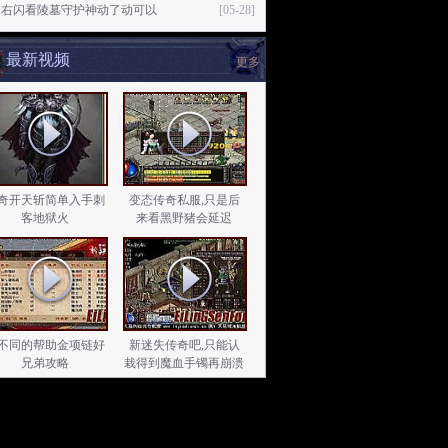
避右闪看陵墓守护神动了动可以
[05-28]
最新视频
更多
奇开天斩简单入手刺
变态传奇私服,只是后
客地狱火
来看黑野猪会延迟
不同的帮助金项链好
新迷失传奇吧,只能认
兄弟攻略
栽得到魔血手镯再崩溃