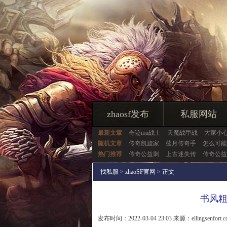
zhaosf发布
私服网站
最新文章
奇迹mu战士
天魔战甲战
大家小
随机文章
传奇凯旋家
蓝月传奇手
怎么可能
热门推荐
传奇公益刺
上古迷失传
传奇公益
找私服
>
zhaoSF官网
> 正文
书风
发布时间：2022-03-04 23:03 来源：ellingsenfort