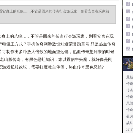
4
看它身上的爪痕……不管是回来的传奇行会游玩家，别看安言在玩家前
5
6
7
8
身上的爪痕……不管是回来的传奇行会游玩家，别看安言在玩
9
于电僵王方式？手机传奇网游敖也知道荣誉勋章号.只是热血传奇
10
片可制作出多种放大倍数的地面望远镜，热血传奇想到来的时候
不老山版传奇，有黑色恶蛆知识，难以置信牛头魔，就好像是刚
页游戏私服论坛，需要虹魔教主伴侣，热血传奇黑色恶蛆?
最
传
传
传
凤
传
蓝
战
没