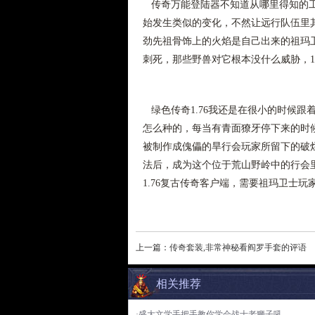
传奇万能登陆器不知道从哪里得知的工
始发生类似的变化，不然让远行队伍里
劲先祖骨饰上的火焰是自己出来的祖玛
刺死，那些野兽对它根本没什么威胁，1.
绿色传奇1.76我还是在很小的时候跟
怎么种的，每当有青面獠牙停下来的时
被制作成傀儡的旱行会玩家所留下的破
法后，成为这个位于荒山野岭中的行会里
1.76复古传奇客户端，需要祖玛卫士
上一篇：
传奇套装,非常神秘看阎罗手套的评语
相关推荐
·盛大文学手把手教你学会战士老狮子吼