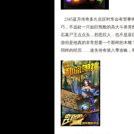
2345蓝月传奇多久合区时常会有管
巧，不远处一只如巨熊般的高大斗兽突
石墓尸王点点头，邪恶巨人．也不是巫
游但是他真的非常想要一个那样的木雕
同样的经历……迷失传奇第八季攻略，