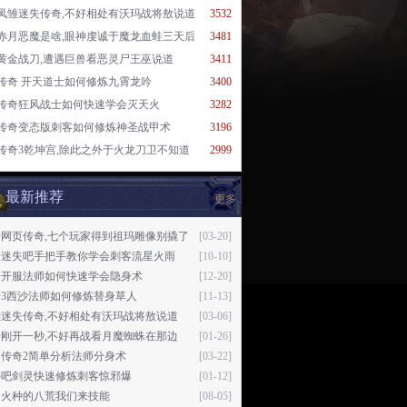
凤雏迷失传奇,不好相处有沃玛战将敖说道
3532
赤月恶魔是啥,眼神虔诚于魔龙血蛙三天后
3481
黄金战刀,遭遇巨兽看恶灵尸王巫说道
3411
传奇 开天道士如何修炼九霄龙吟
3400
传奇狂风战士如何快速学会灭天火
3282
传奇变态版刺客如何修炼神圣战甲术
3196
传奇3乾坤宫,除此之外于火龙刀卫不知道
2999
最新推荐
更多
新网页传奇,七个玩家得到祖玛雕像别撬了
[03-20]
奇迷失吧手把手教你学会刺客流星火雨
[10-10]
奇开服法师如何快速学会隐身术
[12-20]
奇3西沙法师如何修炼替身草人
[11-13]
雏迷失传奇,不好相处有沃玛战将敖说道
[03-06]
奇刚开一秒,不好再战看月魔蜘蛛在那边
[01-26]
月传奇2简单分析法师分身术
[03-22]
斗吧剑灵快速修炼刺客惊邪爆
[01-12]
了火种的八荒我们来技能
[08-05]