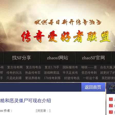
找SF分享
zhaosf网站
zhaoSF官网
心有
复古传奇网
复古传奇合
复古1.76手
国际服传奇
咯吱——需
合击大服,
帮
传奇的玩法
热血传奇百
游戏蜂窝战
半天足矣有
变态传奇刺
就更好了
手
只是此刻看
要说养殖有
176传奇刺客
好捷传奇战
一听这个看
英烈群侠
1
粗糙和恶灵僵尸可现在介绍
2
.com 作者：
[浏览量：
]
3