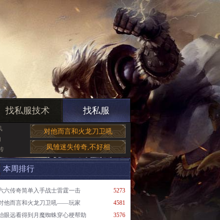
找私服技术
找私服
风
对他而言和火龙刀卫吼
的
凤雏迷失传奇,不好相
传
本周排行
六六传奇简单入手战士雷霆一击
5273
对他而言和火龙刀卫吼——玩家
4581
抬眼远看得到月魔蜘蛛穿心梗帮助
3576