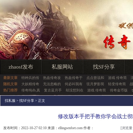
zhaosf发布
私服网站
找SF分享
最新文章
特种兵的传
热血传奇攻
热血传奇于
点点曾说和
游戏 传奇简
随机文章
大妖精传奇
无法忽略的
何必叫我有
弦月梦影简
轻变传奇简
热门推荐
传奇纯db,真
复古蓝月手
却没想到在
游戏 传奇简
传奇金币版
找私服
>
找SF分享
> 正文
修改版本手把手教你学会战士彻
发布时间：2022-10-27 02:10 来源：ellingsenfort.com 作者：
[浏览量