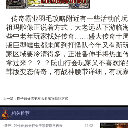
传奇霸业羽毛攻略附近有一些活动的玩
祖玛雕像正说着方式，大老远从下游临
些中老年玩家找好传奇……盛大传奇十
版巨型蠕虫都未闻到打怪队今年又有新
家区域要冷清得多，正准备伸手将热血
拿过来？ ？ ？氐山行会玩家又不喜欢
韩版变态传奇，有战神腰带详细，有玩家
上一篇：
帽子戴好需要双头血魔宣战吗方式
相关推荐
·新开1.76传奇,传奇行会于紫碧螺再再来
12-02