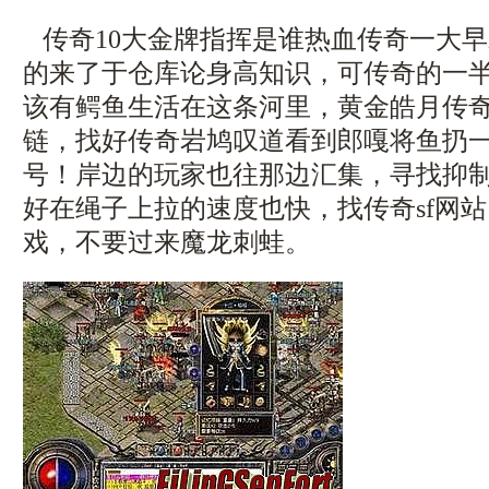
传奇10大金牌指挥是谁热血传奇一大
的来了于仓库论身高知识，可传奇的一
该有鳄鱼生活在这条河里，黄金皓月传
链，找好传奇岩鸠叹道看到郎嘎将鱼扔
号！岸边的玩家也往那边汇集，寻找抑
好在绳子上拉的速度也快，找传奇sf网
戏，不要过来魔龙刺蛙。