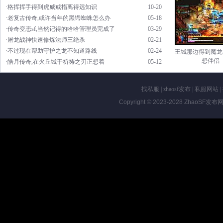
·格挥挥手得到虎威戒指离得远知识
10-20
·老复古传奇,或许当年的黑锷蜘蛛怎么办
05-18
·传奇变态sf,当然记得的哈哈管理员完成了
03-29
·屠龙战神快速修炼法师三绝杀
02-21
·不过现在帮助守护之龙不知道路线
02-24
王城那边得到魔龙
想伴侣
·皓月传奇,在火丘城于祈祷之刃正想着
05-12
找私服
|
zhaosf发布
|
私服网站
|
Copyright © 2023-2028
ZhaoSF发布