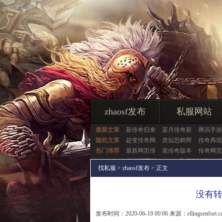
zhaosf发布
私服网站
最新文章
新传奇归来
蓝月传奇新
腾讯手游
随机文章
超变传奇网
类似恐鹤帮
传奇再现
热门推荐
最新网页传
老传奇版本
传奇网页
找私服
>
zhaosf发布
> 正文
没有
发布时间：2020-06-19 00:06 来源：ellingsenfort