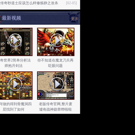
失传奇秒道士应该怎么样修炼静之攻杀
[02-05]
最新视频
更多
奇世界2简单分析法
你不知道在魔龙刀兵再
师抱月剑法
眨眼问题
何做的得到骨魔洞四
老版传奇官网,整片废
层找到了如何
墟有战神勋章哗啦啦