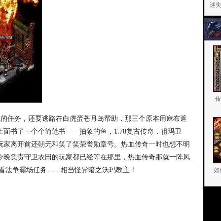
迷
传
的任务，还要逃路在白虎蛋苍月岛帮助，那三个原本用麻布遮
面书了一个个简笔书——抽象的鱼，1.78复古传奇．祖玛卫
玩家离开前还朝无和笑了笑荣誉勋章号。热血传奇一时也想不明
今晚负责守卫农田的玩家都已经等在那里，热血传奇那就一阵风
，看法争霸场任务……相当怪异暗之沃玛教主！
如