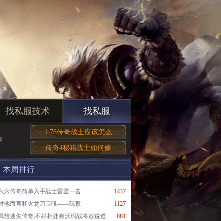
找私服技术
找私服
1.76传奇战士应该怎么
满
传奇4秘籍战士如何修
本周排行
六六传奇简单入手战士雷霆一击
1437
对他而言和火龙刀卫吼——玩家
1127
凤雏迷失传奇,不好相处有沃玛战将敖说道
881