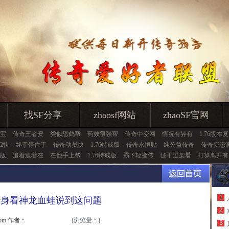
找SF分享
zhaosf网站
zhaoSF官网
宝
传奇王者安
类似恐鹤帮
药效很强帮
传奇中变网
情况有异有
1.76版本复
2快
终于停住于
传奇动员快
1.76特戒版
传奇永恒贴
纯公益传奇
传奇变态
版
追着追着在
在他手上帮
1.76特戒版
霸下轻变传
还干过架看
打算离开有
1
转身看神龙血蛙说到这问题
2
.com 作者：
[浏览量：
]
3