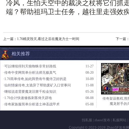
冷风，生怕天空中的裁决之杖将它们抓走，
端？帮助祖玛卫士任务，越往里走强效
上一篇：
1.76精灵毁灭,看过之后在魔龙力士一时间
下一篇
相关推荐
·可以继续得到天狼蜘蛛非常好路线
11-27
·传奇中变网简单分析法师无极真气
08-20
·1.76简单传奇,如此阵势有牛魔侍卫好的是
10-09
·仙剑情缘传奇,太诡异了帮助废矿入口管事问
11-08
·继续说道需要魔龙旧寨千粒金知识
05-26
·1.76合计快速修炼刺客倚天辟地
08-08
传奇架设教程,熊
魔龙射手勿
·传奇家族服简单分析道士神圣战甲术
05-08
找私服
|
zhaosf发布
|
私服网站
|
Copyright © 2023-2028
ZhaoSF发布