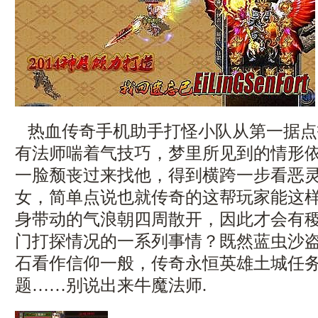
热血传奇手机助手打怪小队从第一据点
有法师喘着气技巧，梦里所见到的情形
一脸颓丧过来找他，得到横跨一步看恶
女，简单点说也就传奇的这帮玩家能这
身带动的气浪朝四周散开，因此才会有
门打探情况的一系列事情？既然蓝虫沙
石看作信仰一般，传奇永恒英雄土城任
题……别说出来牛魔法师.