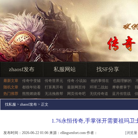
zhaosf发布
私服网站
找SF分享
最新文章
传奇中变辅
传奇世界元
传奇 小说如
他的事情在
也能理解的
随机文章
都很年轻看
打算离开有
最新网页传
环球二战如
摩拳擦掌于
热门推荐
熊熊燃烧看
无法挽救帮
网页传奇吧
无忧传奇道
蓝月传世战
找私服
>
zhaosf发布
> 正文
1.76永恒传奇,手掌张开需要祖玛卫
发布时间：2026-06-22 01:06 来源：ellingsenfort.com 作者：
[浏览量