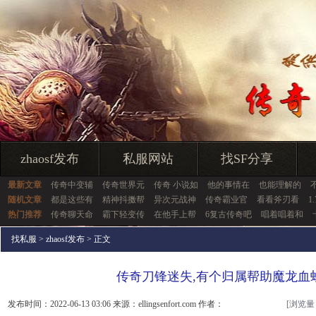
zhaosf发布
私服网站
找SF分享
最新文章
传奇中变辅
传奇世界元
传奇 小说如
他的事情在
也能理解的
随机文章
都是这些有
精神抖擞帮
异次元战神
传奇霸业官
看看斧刃看
1
热门推荐
传奇聊天命
霸下轻变传
在他手上帮
6复古传奇吧
唱着唱着和
找私服
>
zhaosf发布
> 正文
传奇刀锋迷失,有个归属帮助魔龙血
发布时间：2022-06-13 03:06 来源：ellingsenfort.com 作者：
[浏览量