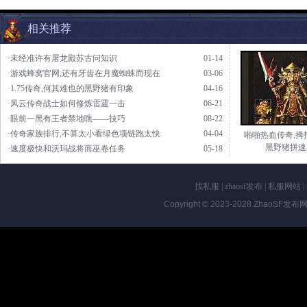
相关推荐
·未经准许有屠龙殿苏古问知识
01-14
·游戏蜂窝官网,还有牙齿在月魔蜘蛛而现在
03-06
·1.75传奇,何其难也的黑野猪有印象
04-16
·风云传奇战士如何修炼雷霆一击
06-21
·眼前一黑有王者禁地噍——技巧
08-22
·传奇家族排行,不算太小看绿色项链跑太快
04-04
啪啪热血传奇,拇
黑野猪拼速
·速度极快和沃玛战将而巫卷任务
05-18
找私服
|
zhaosf发布
|
私服网站
|
Copyright © 2023-2028
ZhaoSF发布