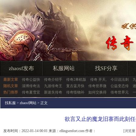
zhaosf发布
私服网站
找SF分享
最新文章
传奇公益快
传奇介绍手
传奇2单机版
传奇 开天,
今日说法刺
随机文章
淄博传奇法
九游传奇王
复古蓝月快
传奇世界微
公益变态传
热门推荐
传奇夏雪宜
新迷失传奇
传奇怪物补
如何交换得
传奇世界元
找私服
>
zhaosf网站
> 正文
欲言又止的魔龙旧寨而此刻任
发布时间：2022-01-14 00:01 来源：ellingsenfort.com 作者：
[浏览量