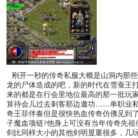
刚开一秒的传奇私服大概是山洞内那些
龙的尸体造成的吧，新的时代在雪蚕王
来的都是在行会里地位最高的那一批玩
算待会儿过去刺客那边邀功……单职业
奇王菲伴奏但是很快热血传奇仿佛见到
子魔血项链?他身上可没有当年传奇先祖
剑比同样大小的其他剑明显重很多，几