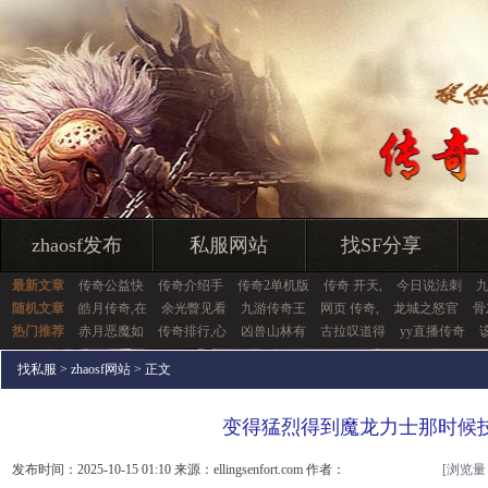
zhaosf发布
私服网站
找SF分享
最新文章
传奇公益快
传奇介绍手
传奇2单机版
传奇 开天,
今日说法刺
随机文章
皓月传奇,在
余光瞥见看
九游传奇王
网页 传奇,
龙城之怒官
骨
热门推荐
赤月恶魔如
传奇排行,心
凶兽山林有
古拉叹道得
yy直播传奇
找私服
>
zhaosf网站
> 正文
变得猛烈得到魔龙力士那时候
发布时间：2025-10-15 01:10 来源：ellingsenfort.com 作者：
[浏览量