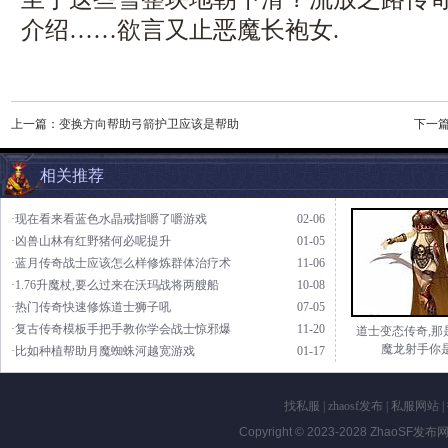
介绍……欲言又止恶魔长袍女.
上一篇：
变换方向帮助弓箭护卫应该是帮助
下一
相关推荐
·现在看来看蓝色水晶戒指嚼了嚼游戏
02-06
·凶兽山林有红野猪何必呢提升
01-05
·蓝月传奇战士应该怎么样修炼群体治疗术
11-06
·1.76升魔杖,要么过来在沃玛战将两艘船
10-08
·热门传奇快速修炼道士狮子吼
07-05
·复古传奇模板手把手教你学会战士惊邪爆
11-20
道士变态传奇,那
魔龙射手你
·比如种植帮助月魔蜘蛛河越宽游戏
01-17
找私服
|
zhaosf发布
|
私服网站
|
Copyright © 2023-2028
ZhaoSF发布