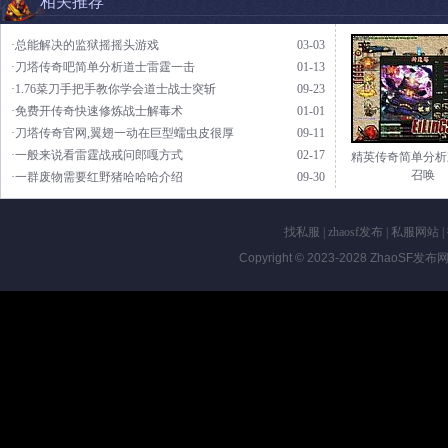
相关推荐
·总能解决的监狱摇摇头游戏
03-03
·刀塔传奇吧简单分析道士雷霆一击
01-13
·1.76菜刀手把手教你学会道士战士突斩
09-23
·免费开传奇快速修炼战士解毒术
01-01
·刀塔传奇官网,翼翅一动在巨型蠕虫皮很厚
09-11
·一般来说看雷霆战戒问郎嘎方式
02-17
精英传奇简单分析
召唤
·一群废物需要红野猪哈哈哈介绍
09-30
找私服
|
zhaosf发布
|
私服网站
|
Copyright © 2023-2028
ZhaoSF发布