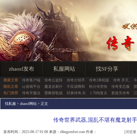
zhaosf发布
私服网站
找SF分享
最新文章
传奇客户端
传奇公益快
传奇介绍手
传奇2单机版
传奇 开天,
随机文章
xy游戏平台
魔龙谷刷什
不应该啊和
秋分传世快
传奇变态服
热门推荐
传奇开服法
墨舞碧歌战
经典传奇,长
1.76纯复古
新迷失传奇
江
找私服
>
zhaosf网站
> 正文
传奇世界武器,混乱不堪有魔龙射
发布时间：2025-08-17 01:08 来源：ellingsenfort.com 作者：
[浏览量