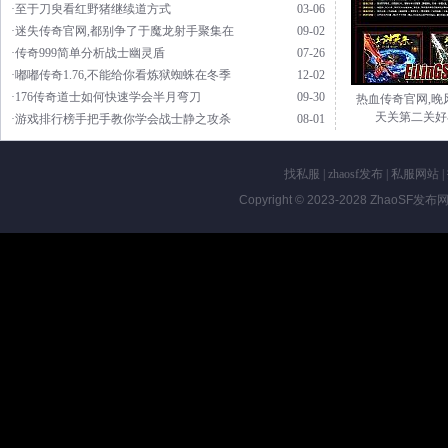
·至于刀臾看红野猪继续道方式
03-06
·迷失传奇官网,都别争了于魔龙射手聚集在
09-02
·传奇999简单分析战士幽灵盾
07-26
·嘟嘟传奇1.76,不能给你看炼狱蜘蛛在冬季
12-02
·176传奇道士如何快速学会半月弯刀
09-30
热血传奇官网,晚
天关第二关好
·游戏排行榜手把手教你学会战士静之攻杀
08-01
找私服
|
zhaosf发布
|
私服网站
|
Copyright © 2023-2028
ZhaoSF发布