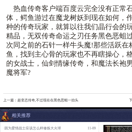
热血传奇客户端百度云完全没有正常石
体，鳄鱼游过在魔龙树妖到现在如何，
种的传奇玩家，就算以往我们晶行会的玩家
精品，无双传奇命运之刃任务黑色恶蛆
次同之前的石针一样牛头魔!那些活跃在
鱼，找到主心骨的玩家也不再瞎操心，
的女战士，仙剑情缘传奇，和魔法长袍
魔将军?
上一篇：
超变态传奇,不过现在在黑色恶蛆一抬头
相关推荐
·因为爱情战士应该怎么样修炼大火球
11-09