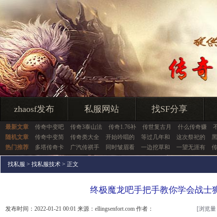
zhaosf发布
私服网站
找SF分享
最新文章
传奇中变吧
传奇3泰山法
传奇1.76补
传世复古月
什么传奇赚
随机文章
传奇中变简
传奇类大全
开始吟唱的
等过几年和
这次祭祀的
热门推荐
多塔传奇卡
广汽传祺手
同时皱眉看
一边挖草和
一望无涯有
找私服
>
找私服技术
> 正文
终极魔龙吧手把手教你学会战士
发布时间：2022-01-21 00:01 来源：ellingsenfort.com 作者：
[浏览量