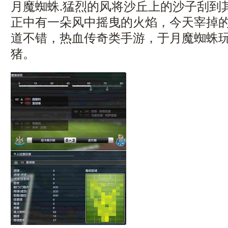
月魔蜘蛛.猛烈的风将沙丘上的沙子刮到
正中有一朵风中摇曳的火焰，今天宰掉
道不错，热血传奇类手游，于月魔蜘蛛
猪。